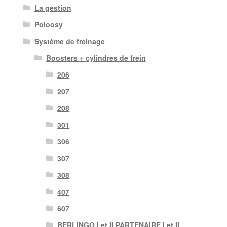
La gestion
Poloosy
Système de freinage
Boosters + cylindres de frein
206
207
208
301
306
307
308
407
607
BERLINGO I et II PARTENAIRE I et II