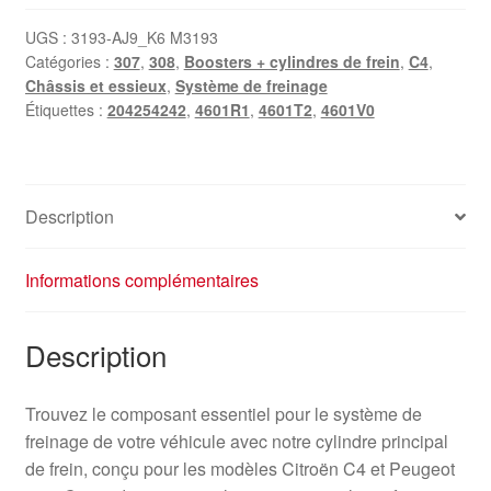
principal
de
UGS :
3193-AJ9_K6 M3193
Catégories :
307
,
308
,
Boosters + cylindres de frein
,
C4
,
frein
Châssis et essieux
,
Système de freinage
PSA
Étiquettes :
204254242
,
4601R1
,
4601T2
,
4601V0
0204254242
4601R1
4601T2
Description
Informations complémentaires
Description
Trouvez le composant essentiel pour le système de
freinage de votre véhicule avec notre cylindre principal
de frein, conçu pour les modèles Citroën C4 et Peugeot