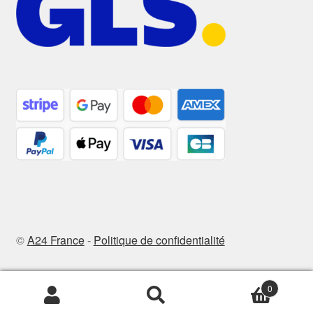
©
A24 France
-
Politique de confidentialité
0
Recherche
Recherche
pour :