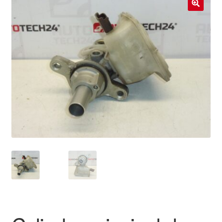
Livraison internationale
🔍
Mon compte
Paiements
Panier
Plainte
Politique de confidentialité
Procédure de Réclamation
Termes et conditions