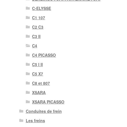
C-ELYSSE
C1 107
C2 C3
C3 II
C4
C4 PICASSO
C5 I II
C5 X7
C8 et 807
XSARA
XSARA PICASSO
Conduites de frein
Les freins