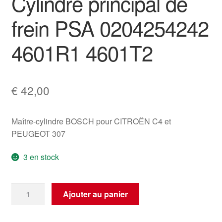
Cylindre principal de
frein PSA 0204254242
4601R1 4601T2
€
42,00
Maître-cylindre BOSCH pour CITROËN C4 et
PEUGEOT 307
3 en stock
quantité
Ajouter au panier
de
Cylindre