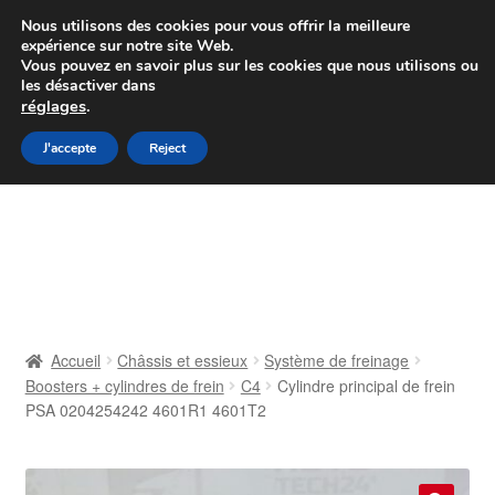
Colissimo livraison à partir de 7 EUR
Nous utilisons des cookies pour vous offrir la meilleure
expérience sur notre site Web.
Du lundi au vendredi de 9 h à 16 h
Vous pouvez en savoir plus sur les cookies que nous utilisons ou
les désactiver dans
07 55 53 95 66
réglages
.
Aller
Aller
J'accepte
Reject
Menu
à
au
la
contenu
Accueil
navigation
À propos de nous
Caisse
Accueil
Châssis et essieux
Système de freinage
Boosters + cylindres de frein
C4
Cylindre principal de frein
Contact
PSA 0204254242 4601R1 4601T2
Livraison