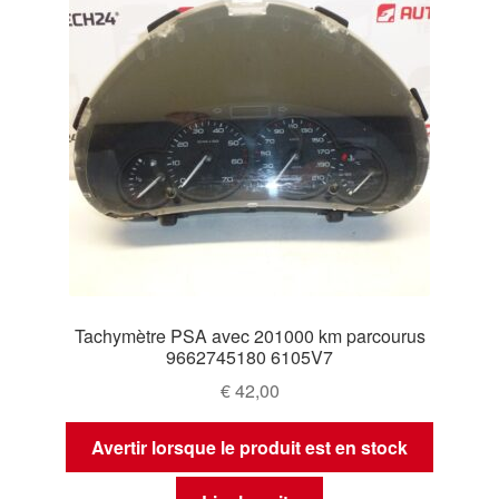
Tachymètre PSA avec 201000 km parcourus
9662745180 6105V7
€
42,00
Avertir lorsque le produit est en stock