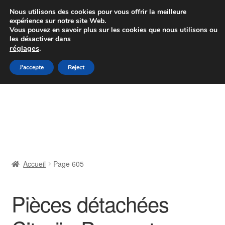
Colissimo livraison à partir de 7 EUR
Nous utilisons des cookies pour vous offrir la meilleure
expérience sur notre site Web.
Du lundi au vendredi de 9 h à 16 h
Vous pouvez en savoir plus sur les cookies que nous utilisons ou
les désactiver dans
07 55 53 95 66
réglages
.
Aller
Aller
J'accepte
Reject
Menu
à
au
la
contenu
Accueil
navigation
À propos de nous
Caisse
Accueil
Page 605
Contact
Pièces détachées
Livraison