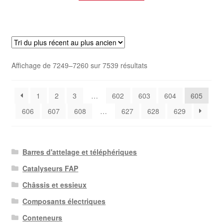
Trié
Affichage de 7249–7260 sur 7539 résultats
du
plus
1
2
3
…
602
603
604
605
récent
au
606
607
608
…
627
628
629
plus
ancien
Barres d'attelage et téléphériques
Catalyseurs FAP
Châssis et essieux
Composants électriques
Conteneurs