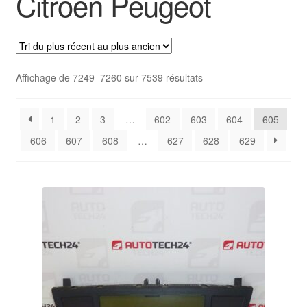
Citroën Peugeot
Livraison internationale
Mon compte
Trié
Affichage de 7249–7260 sur 7539 résultats
Paiements
du
plus
Panier
1
2
3
…
602
603
604
605
récent
au
606
607
608
…
627
628
629
plus
Plainte
ancien
Politique de confidentialité
Procédure de Réclamation
Termes et conditions