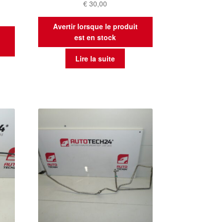
€
30,00
Avertir lorsque le produit
t
est en stock
Lire la suite