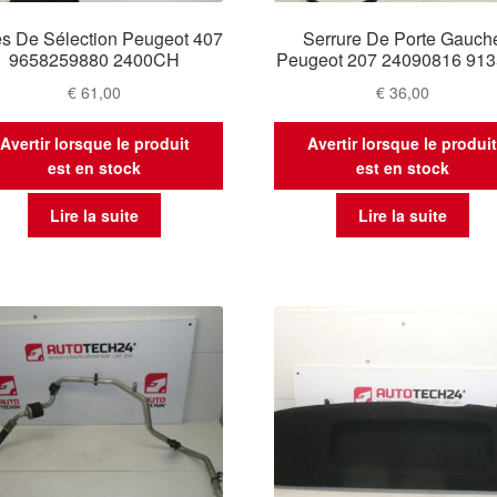
es De Sélection Peugeot 407
Serrure De Porte Gauch
9658259880 2400CH
Peugeot 207 24090816 91
€
61,00
€
36,00
Avertir lorsque le produit
Avertir lorsque le produi
est en stock
est en stock
Lire la suite
Lire la suite