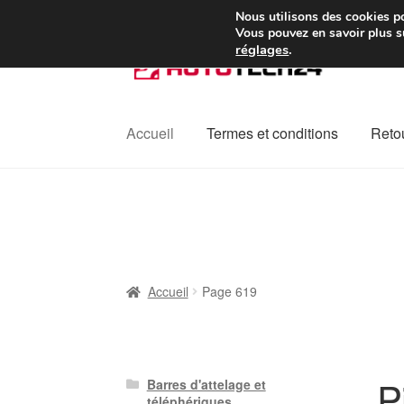
Colissimo livraison à pa
Nous utilisons des cookies po
Vous pouvez en savoir plus su
réglages
.
Aller
Aller
à
au
la
contenu
navigation
Accueil
Termes et conditions
Retou
Accueil
À propos de nous
Caisse
Contact
L
Plainte
Politique de confidentialité
Procédu
Accueil
Page 619
P
Barres d'attelage et
téléphériques