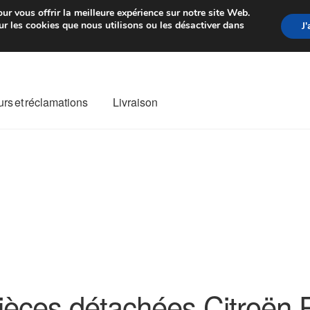
rtir de 7 EUR
Du lundi au vendre
ur vous offrir la meilleure expérience sur notre site Web.
r les cookies que nous utilisons ou les désactiver dans
J
rs et réclamations
Livraison
ivraison
Livraison internationale
Mon compte
Paiements
Panier
re de Réclamation
Termes et conditions
ièces détachées Citroën 