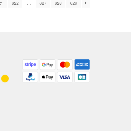
21
622
…
627
628
629
plus
récent
au
plus
ancien