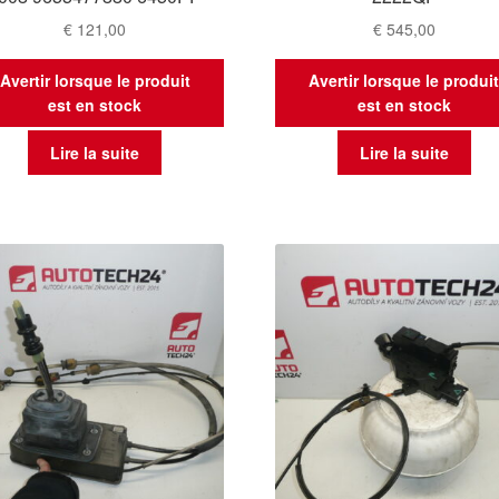
€
121,00
€
545,00
Avertir lorsque le produit
Avertir lorsque le produi
est en stock
est en stock
Lire la suite
Lire la suite