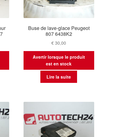
our
Buse de lave-glace Peugeot
07
807 6438K2
€
30,00
t
Avertir lorsque le produit
est en stock
Lire la suite