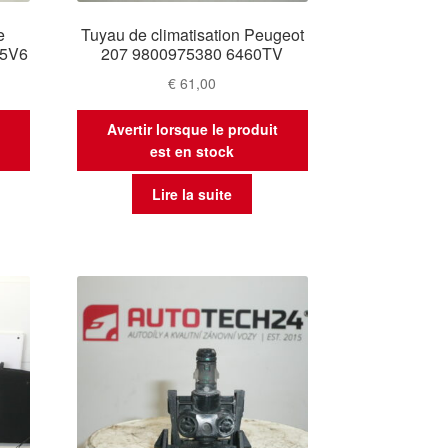
e
Tuyau de climatisation Peugeot
35V6
207 9800975380 6460TV
€
61,00
t
Avertir lorsque le produit
est en stock
Lire la suite