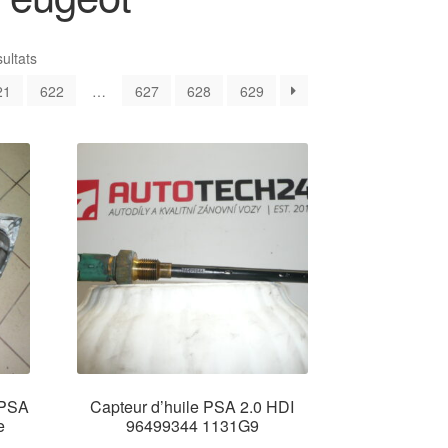
Trié
ultats
du
21
622
…
627
628
629
plus
récent
au
plus
ancien
 PSA
Capteur d’huile PSA 2.0 HDI
e
96499344 1131G9