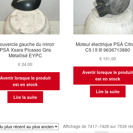
ouvercle gauche du miroir
Moteur électrique PSA Cit
PSA Xsara Picasso Gris
C5 I II III 9636713880
Métallisé EYPC
€
151,00
€
24,00
Avertir lorsque le produi
Avertir lorsque le produit
est en stock
est en stock
Lire la suite
Lire la suite
Affichage de 7417–7428 sur 7539 rés