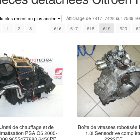
Affichage de 7417–7428 sur 7539 rés
1
2
3
…
616
617
618
619
620
6
Unité de chauffage et de
Boîte de vitesses robotisée
limatisation PSA C5 2005-
1.0i Sensodrive complèt
008 9655477880 6450PP
2222QF