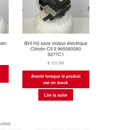
roën
BHI H2 sans moteur électrique
Citroën C5 II 965560580
5277C1
€
121,00
t
Avertir lorsque le produit
est en stock
Lire la suite
Trié
ultats
du