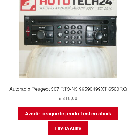
Autoradio Peugeot 307 RT3-N3 96590499XT 6560RQ
€
218,00
Avertir lorsque le produit est en stock
Lire la suite