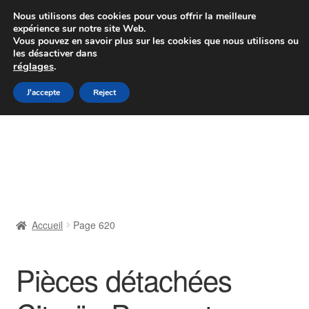
Colissimo livraison à partir de 7 EUR
Nous utilisons des cookies pour vous offrir la meilleure
expérience sur notre site Web.
Du lundi au vendredi de 9 h à 16 h
Vous pouvez en savoir plus sur les cookies que nous utilisons ou
les désactiver dans
07 55 53 95 66
réglages
.
Aller
Aller
J'accepte
Reject
Menu
à
au
la
contenu
Accueil
navigation
À propos de nous
Caisse
Accueil
Page 620
Contact
Pièces détachées
Livraison