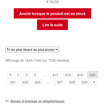
€
30,00
Avertir lorsque le produit est en stock
Lire la suite
Trié
Affichage de 7429–7440 sur 7539 résultats
du
plus
1
2
3
…
617
618
619
620
récent
au
621
622
623
…
627
628
629
plus
ancien
Barres d'attelage et téléphériques