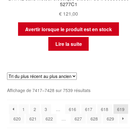
5277C1
€
121,00
Avertir lorsque le produit est en stock
Lire la suite
Trié
Affichage de 7417–7428 sur 7539 résultats
du
plus
1
2
3
…
616
617
618
619
récent
au
620
621
622
…
627
628
629
plus
ancien