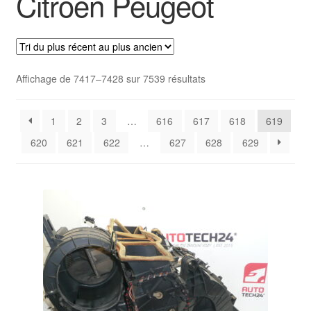
Citroën Peugeot
Livraison internationale
Mon compte
Trié
Affichage de 7417–7428 sur 7539 résultats
Paiements
du
plus
Panier
1
2
3
…
616
617
618
619
récent
au
620
621
622
…
627
628
629
plus
Plainte
ancien
Politique de confidentialité
Procédure de Réclamation
Termes et conditions