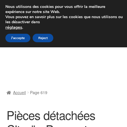
Colissimo livraison à partir de 7 EUR
Nous utilisons des cookies pour vous offrir la meilleure
expérience sur notre site Web.
Du lundi au vendredi de 9 h à 16 h
Vous pouvez en savoir plus sur les cookies que nous utilisons ou
les désactiver dans
07 55 53 95 66
réglages
.
Aller
Aller
J'accepte
Reject
Menu
à
au
la
contenu
Accueil
navigation
À propos de nous
Caisse
Accueil
Page 619
Contact
Pièces détachées
Livraison