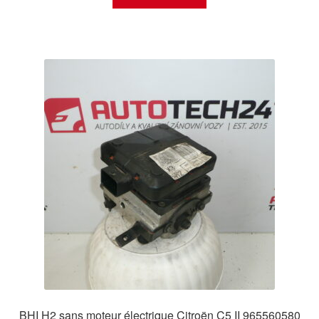
BHI H2 sans moteur électrique Citroën C5 II 965560580