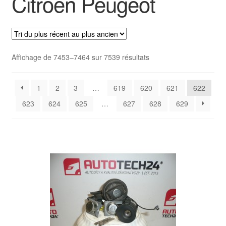
Citroën Peugeot
Livraison internationale
Mon compte
Trié
Affichage de 7453–7464 sur 7539 résultats
Paiements
du
plus
Panier
1
2
3
…
619
620
621
622
récent
au
623
624
625
…
627
628
629
plus
Plainte
ancien
Politique de confidentialité
Procédure de Réclamation
Termes et conditions