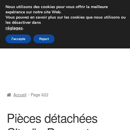
Colissimo livraison à partir de 7 EUR
Nous utilisons des cookies pour vous offrir la meilleure
expérience sur notre site Web.
Du lundi au vendredi de 9 h à 16 h
Vous pouvez en savoir plus sur les cookies que nous utilisons ou
les désactiver dans
07 55 53 95 66
réglages
.
Aller
Aller
J'accepte
Reject
Menu
à
au
la
contenu
Accueil
navigation
À propos de nous
Caisse
Accueil
Page 622
Contact
Pièces détachées
Livraison