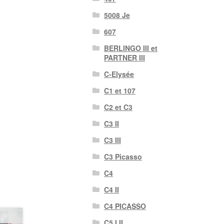
5008 Je
607
BERLINGO III et
PARTNER III
C-Elysée
C1 et 107
C2 et C3
C3 II
C3 III
C3 Picasso
C4
C4 II
C4 PICASSO
C5 I II