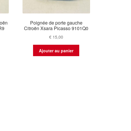
roën
Poignée de porte gauche
R9
Citroën Xsara Picasso 9101Q0
€
15,00
Ajouter au panier