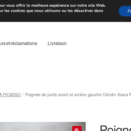
rtir de 7 EUR
Du lundi au vendre
ur vous offrir la meilleure expérience sur notre site Web.
r les cookies que nous utilisons ou les désactiver dans
J
rs et réclamations
Livraison
ivraison
Livraison internationale
Mon compte
Paiements
Panier
re de Réclamation
Termes et conditions
A PICASSO
Poignée de porte avant et arrière gauche Citroën Xsar
Poign