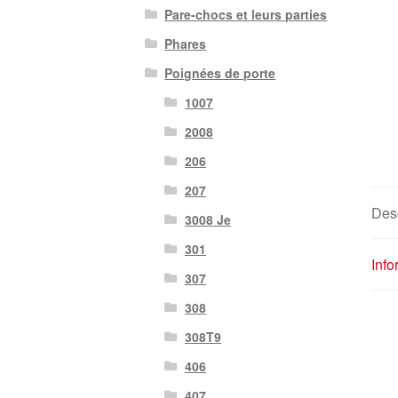
Pare-chocs et leurs parties
Phares
Poignées de porte
1007
2008
206
207
Desc
3008 Je
301
Inf
307
308
308T9
406
407