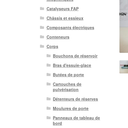
Catalyseurs FAP
Châssis et essieux
Composants électriques
Conteneurs
Corps
Bouchons de réservoir
Bras d'essuie-glace
Butées de porte
Cartouches de
pulvérisation
Détenteurs de réserves
Moulures de porte
Panneaux de tableau de
bord