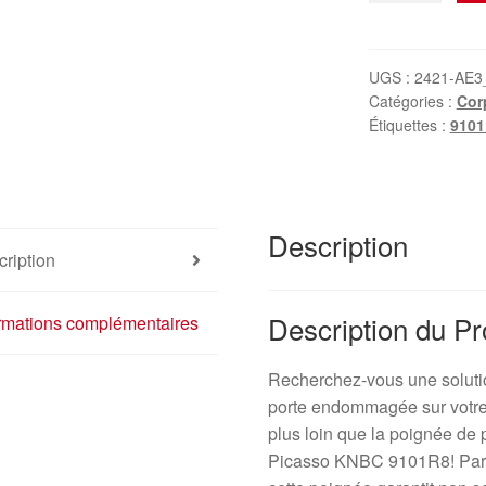
Poignée
de
porte
UGS :
2421-AE3
Catégories :
Cor
avant
Étiquettes :
9101
et
arrière
gauche
Citroën
Description
Xsara
ription
Picasso
KNBC
9101R8
Description du Pr
ormations complémentaires
Recherchez-vous une soluti
porte endommagée sur votre
plus loin que la poignée de 
Picasso KNBC 9101R8! Parfa