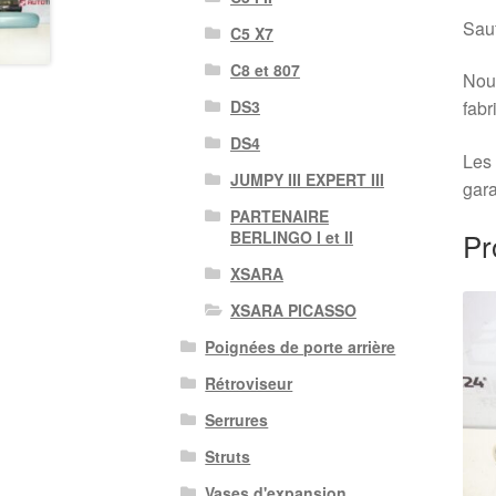
Sauf
C5 X7
C8 et 807
Nous
DS3
fabr
DS4
Les 
JUMPY III EXPERT III
gara
PARTENAIRE
Pr
BERLINGO I et II
XSARA
XSARA PICASSO
Poignées de porte arrière
Rétroviseur
Serrures
Struts
Vases d'expansion