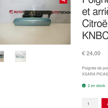
et arr
🔍
Citro
KNBC
€
24,00
Poignée de por
XSARA PICASS
2 en stock
quantité
de