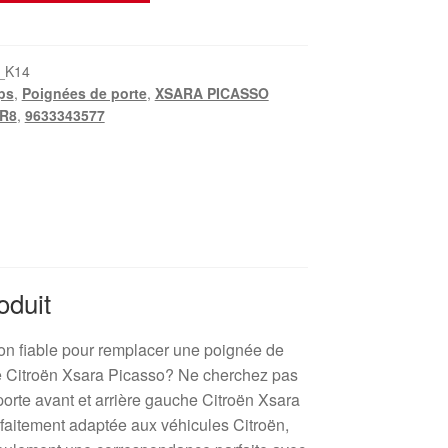
_K14
ps
,
Poignées de porte
,
XSARA PICASSO
R8
,
9633343577
oduit
on fiable pour remplacer une poignée de
 Citroën Xsara Picasso? Ne cherchez pas
porte avant et arrière gauche Citroën Xsara
itement adaptée aux véhicules Citroën,