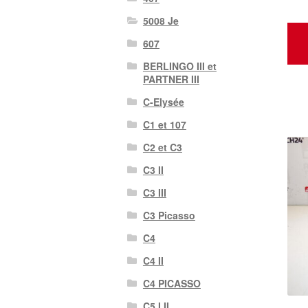
5008 Je
607
BERLINGO III et
PARTNER III
C-Elysée
C1 et 107
C2 et C3
C3 II
C3 III
C3 Picasso
C4
C4 II
C4 PICASSO
C5 I II