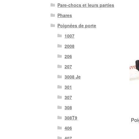
Pare-chocs et leurs parties
Phares
Poignées de porte
1007
2008
206
207
3008 Je
301
307
308
308T9
Poi
406
407