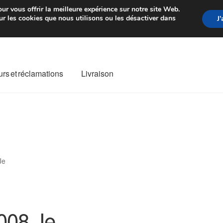
rtir de 7 EUR
Du lundi au vendre
ur vous offrir la meilleure expérience sur notre site Web.
r les cookies que nous utilisons ou les désactiver dans
J
rs et réclamations
Livraison
ivraison
Livraison internationale
Mon compte
Paiements
Panier
re de Réclamation
Termes et conditions
Je
008 Je