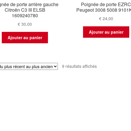
gnée de porte arrière gauche
Poignée de porte EZR
Citroën C3 III ELSB
Peugeot 3008 5008 9101
1609240780
€
24,00
€
30,00
Ajouter au panier
Ajouter au panier
Trié
9 résultats affichés
du
plus
récent
au
plus
ancien