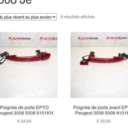
Trié
9 résultats affichés
du
plus
récent
au
plus
ancien
Poignée de porte EPYD
Poignée de porte avant E
eugeot 3008 5008 9101KH
Peugeot 3008 5008 9101
€
24,00
€
30,00