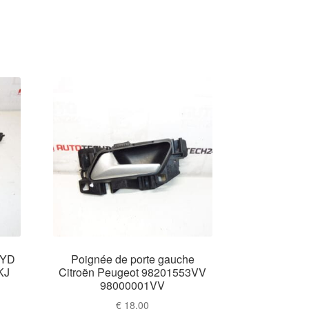
PYD
Poignée de porte gauche
KJ
Citroën Peugeot 98201553VV
98000001VV
€
18,00