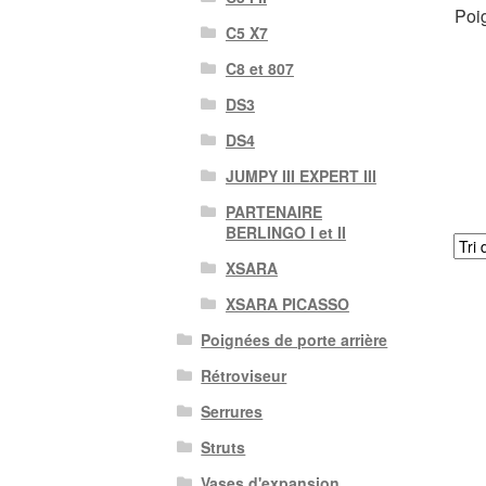
Poi
C5 X7
C8 et 807
DS3
DS4
JUMPY III EXPERT III
PARTENAIRE
BERLINGO I et II
XSARA
XSARA PICASSO
Poignées de porte arrière
Rétroviseur
Serrures
Struts
Vases d'expansion