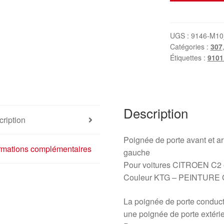
Poignée
de
porte
UGS :
9146-M10
Catégories :
307
conducteur
Étiquettes :
910
Citroën
Peugeot
KTGA
9101W8
Description
ription
Poignée de porte avant et arr
ormations complémentaires
gauche
Pour voitures CITROEN C2
Couleur KTG – PEINTUR
La poignée de porte condu
une poignée de porte extérie