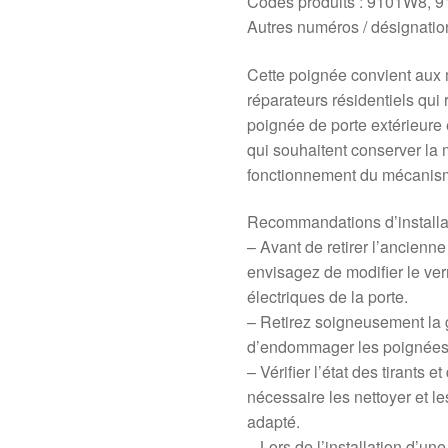
Codes produits : 9101W8, 
Autres numéros / désignati
Cette poignée convient aux
réparateurs résidentiels qu
poignée de porte extérieure
qui souhaitent conserver la 
fonctionnement du mécanis
Recommandations d’installa
– Avant de retirer l’ancienn
envisagez de modifier le ver
électriques de la porte.
– Retirez soigneusement la ga
d’endommager les poignées 
– Vérifier l’état des tirants 
nécessaire les nettoyer et le
adapté.
– Lors de l’installation d’u