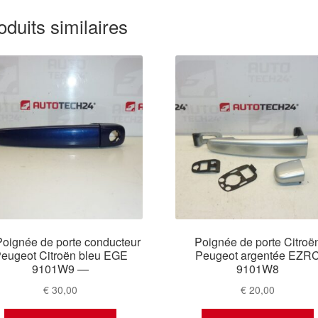
oduits similaires
oignée de porte conducteur
Poignée de porte Citroë
eugeot Citroën bleu EGE
Peugeot argentée EZR
9101W9 —
9101W8
€
30,00
€
20,00