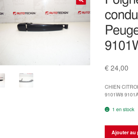
condu
🔍
Peug
9101
€
24,00
CHIEN CITR
9101W8 9101
1 en stock
quantité
Ajouter au 
de