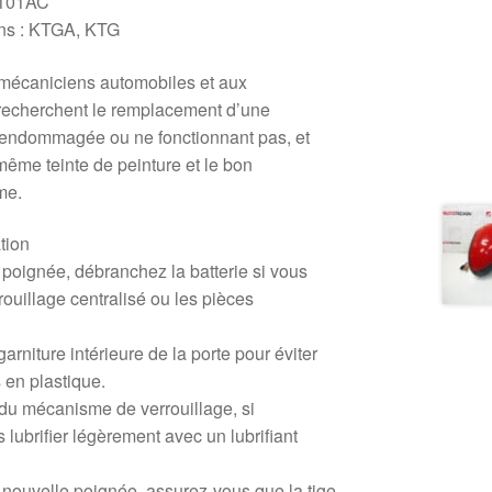
9101AC
ons : KTGA, KTG
 mécaniciens automobiles et aux
i recherchent le remplacement d’une
 endommagée ou ne fonctionnant pas, et
même teinte de peinture et le bon
me.
tion
e poignée, débranchez la batterie si vous
rouillage centralisé ou les pièces
rniture intérieure de la porte pour éviter
en plastique.
et du mécanisme de verrouillage, si
s lubrifier légèrement avec un lubrifiant
ne nouvelle poignée, assurez-vous que la tige