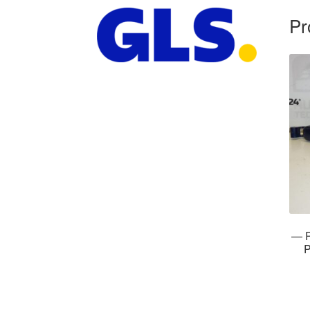
Pr
— P
P