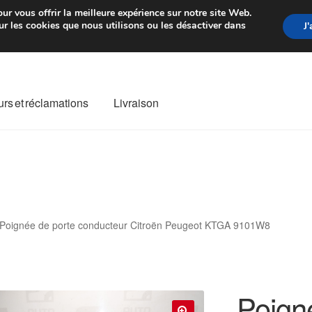
rtir de 7 EUR
Du lundi au vendre
ur vous offrir la meilleure expérience sur notre site Web.
r les cookies que nous utilisons ou les désactiver dans
J
rs et réclamations
Livraison
ivraison
Livraison internationale
Mon compte
Paiements
Panier
re de Réclamation
Termes et conditions
Poignée de porte conducteur Citroën Peugeot KTGA 9101W8
Poign