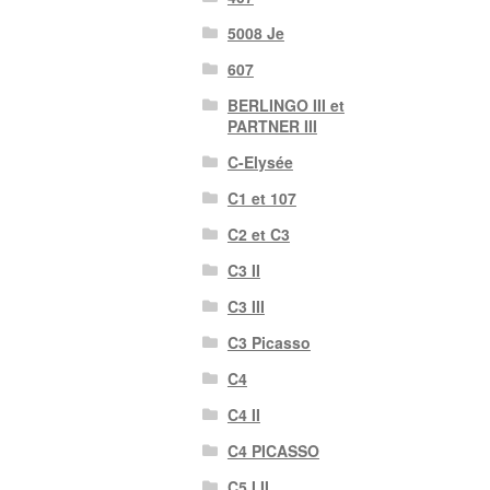
5008 Je
607
BERLINGO III et
PARTNER III
C-Elysée
C1 et 107
C2 et C3
C3 II
C3 III
C3 Picasso
C4
C4 II
C4 PICASSO
C5 I II