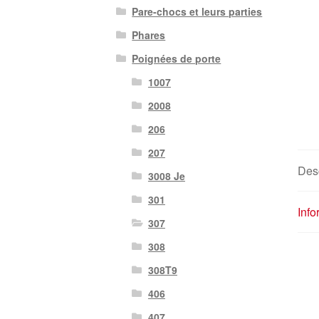
Pare-chocs et leurs parties
Phares
Poignées de porte
1007
2008
206
207
Desc
3008 Je
301
Inf
307
308
308T9
406
407