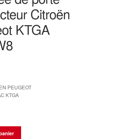
cteur Citroën
eot KTGA
W8
OEN PEUGEOT
AC KTGA
panier