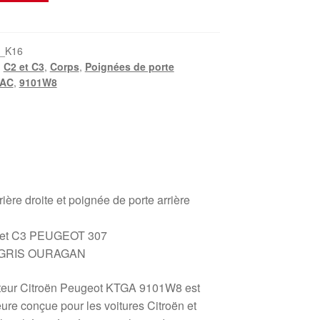
_K16
,
C2 et C3
,
Corps
,
Poignées de porte
1AC
,
9101W8
ière droite et poignée de porte arrière
 et C3 PEUGEOT 307
E GRIS OURAGAN
cteur Citroën Peugeot KTGA 9101W8 est
ure conçue pour les voitures Citroën et