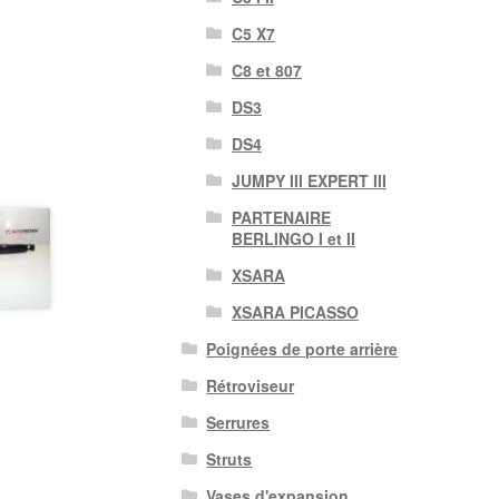
C5 X7
C8 et 807
DS3
DS4
JUMPY III EXPERT III
PARTENAIRE
BERLINGO I et II
XSARA
XSARA PICASSO
Poignées de porte arrière
Rétroviseur
Serrures
Struts
Vases d'expansion