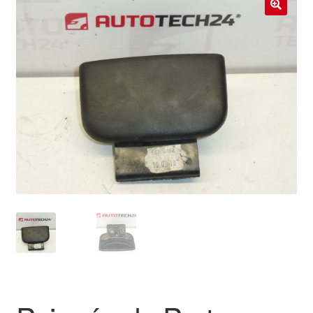
Livraison internationale
🔍
Mon compte
Paiements
Panier
Plainte
Politique de confidentialité
Procédure de Réclamation
Termes et conditions