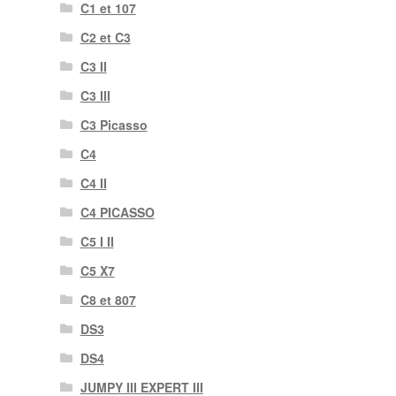
C1 et 107
C2 et C3
C3 II
C3 III
C3 Picasso
C4
C4 II
C4 PICASSO
C5 I II
C5 X7
C8 et 807
DS3
DS4
JUMPY III EXPERT III