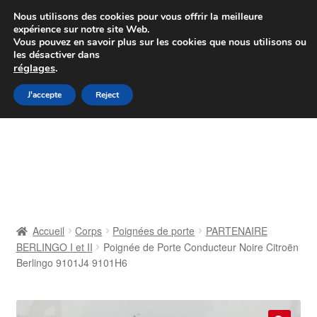
Colissimo livraison à partir de 7 EUR
Nous utilisons des cookies pour vous offrir la meilleure
expérience sur notre site Web.
Du lundi au vendredi de 9 h à 16 h
Vous pouvez en savoir plus sur les cookies que nous utilisons ou
les désactiver dans
07 55 53 95 66
réglages
.
Aller
Aller
J'accepte
Reject
Menu
à
au
la
contenu
Accueil
navigation
À propos de nous
Caisse
Accueil
Corps
Poignées de porte
PARTENAIRE
BERLINGO I et II
Poignée de Porte Conducteur Noire Citroën
Contact
Berlingo 9101J4 9101H6
Livraison