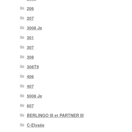
206
207
3008 Je
301
307
308
308T9
406
407
5008 Je
607
BERLINGO III et PARTNER III
C-Elysée