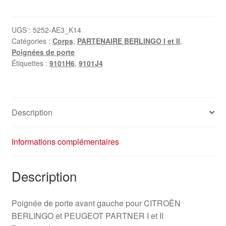
Poignée
de
Porte
UGS :
5252-AE3_K14
Catégories :
Corps
,
PARTENAIRE BERLINGO I et II
,
Conducteur
Poignées de porte
Noire
Étiquettes :
9101H6
,
9101J4
Citroën
Berlingo
9101J4
9101H6
Description
Informations complémentaires
Description
Poignée de porte avant gauche pour CITROËN
BERLINGO et PEUGEOT PARTNER I et II