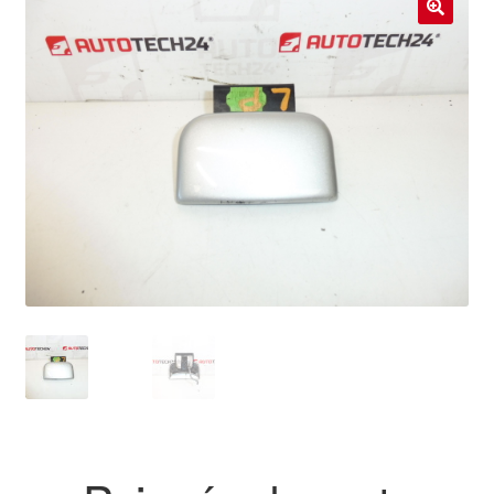
Livraison internationale
🔍
Mon compte
Paiements
Panier
Plainte
Politique de confidentialité
Procédure de Réclamation
Termes et conditions