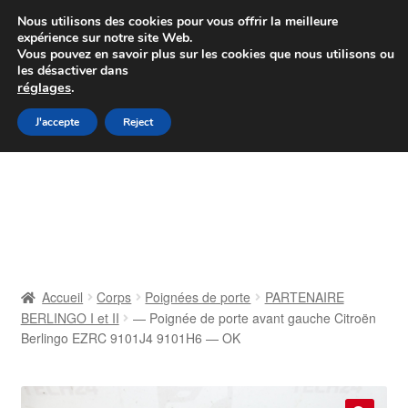
Colissimo livraison à partir de 7 EUR
Nous utilisons des cookies pour vous offrir la meilleure
expérience sur notre site Web.
Du lundi au vendredi de 9 h à 16 h
Vous pouvez en savoir plus sur les cookies que nous utilisons ou
les désactiver dans
07 55 53 95 66
réglages
.
Aller
Aller
J'accepte
Reject
Menu
à
au
la
contenu
Accueil
navigation
À propos de nous
Caisse
Accueil
Corps
Poignées de porte
PARTENAIRE
BERLINGO I et II
— Poignée de porte avant gauche Citroën
Contact
Berlingo EZRC 9101J4 9101H6 — OK
Livraison