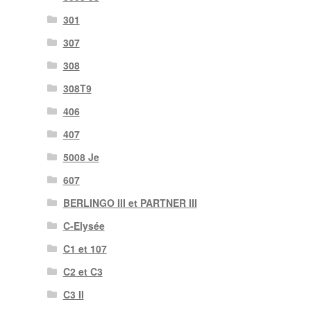
301
307
308
308T9
406
407
5008 Je
607
BERLINGO III et PARTNER III
C-Elysée
C1 et 107
C2 et C3
C3 II