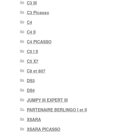
C3 III
C3 Picasso
C4
C4 II
C4 PICASSO
C5 I II
C5 X7
C8 et 807
DS3
DS4
JUMPY III EXPERT III
PARTENAIRE BERLINGO I et II
XSARA
XSARA PICASSO