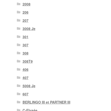
2008
206
207
3008 Je
301
307
308
308T9
406
407
5008 Je
607
BERLINGO III et PARTNER III
C-Elysée