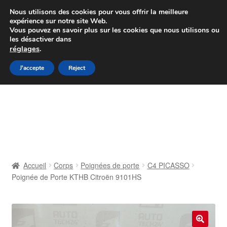
Colissimo livraison à partir de 7 EUR
Nous utilisons des cookies pour vous offrir la meilleure
expérience sur notre site Web.
Du lundi au vendredi de 9 h à 16 h
Vous pouvez en savoir plus sur les cookies que nous utilisons ou
les désactiver dans
07 55 53 95 66
réglages
.
Aller
Aller
J'accepte
Reject
Menu
à
au
la
contenu
Accueil
navigation
À propos de nous
Caisse
Accueil
Corps
Poignées de porte
C4 PICASSO
Poignée de Porte KTHB Citroën 9101HS
Contact
Livraison