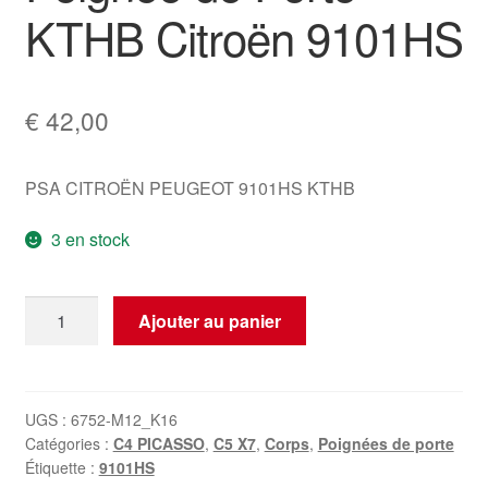
KTHB Citroën 9101HS
€
42,00
PSA CITROËN PEUGEOT 9101HS KTHB
3 en stock
quantité
Ajouter au panier
de
Poignée
de
Porte
UGS :
6752-M12_K16
Catégories :
C4 PICASSO
,
C5 X7
,
Corps
,
Poignées de porte
KTHB
Étiquette :
9101HS
Citroën