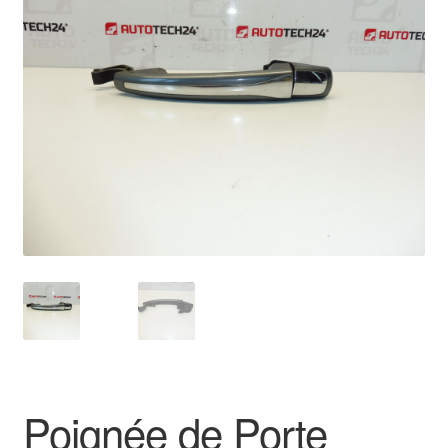
🔍
Livraison internationale
Mon compte
Paiements
Panier
Plainte
Politique de confidentialité
Procédure de Réclamation
Termes et conditions
Poignée de Porte