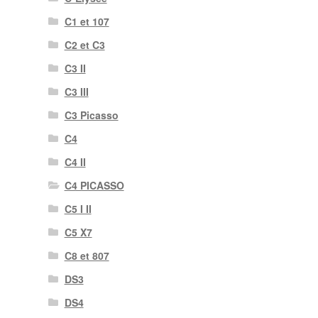
C1 et 107
C2 et C3
C3 II
C3 III
C3 Picasso
C4
C4 II
C4 PICASSO
C5 I II
C5 X7
C8 et 807
DS3
DS4