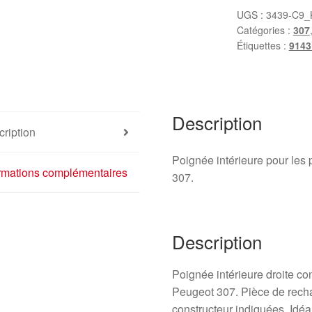
de
UGS :
3439-C9_
Catégories :
307
la
Étiquettes :
9143
porte
droite
Peugeot
307
Description
9643604477
ription
Poignée intérieure pour les 
ormations complémentaires
307.
Description
Poignée intérieure droite co
Peugeot 307. Pièce de rech
constructeur indiquées. Idéa