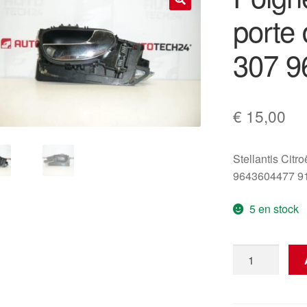
porte 
🔍
307 9
€
15,00
Stellantis Citr
9643604477 9
5 en stock
quantité
de
Poignée
intérieure