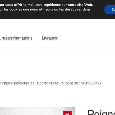
rtir de 7 EUR
Du lundi au vendre
ur vous offrir la meilleure expérience sur notre site Web.
r les cookies que nous utilisons ou les désactiver dans
J
rs et réclamations
Livraison
ivraison
Livraison internationale
Mon compte
Paiements
Panier
re de Réclamation
Termes et conditions
Poignée intérieure de la porte droite Peugeot 307 9643604477
Poigné