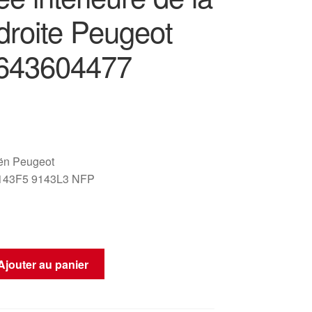
droite Peugeot
643604477
oën Peugeot
143F5 9143L3 NFP
Ajouter au panier