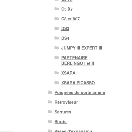
C5 X7
C8 et 807
DS3
DS4
JUMPY III EXPERT III
PARTENAIRE
BERLINGO I et II
XSARA
XSARA PICASSO
Poignées de porte arrière
Rétroviseur
Serrures
Struts
Vases d'expansion