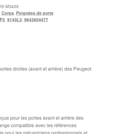
K5 M3439
,
Corps
,
Poignées de porte
F5
,
9143L3
,
9643604477
portes droites (avant et arrière) des Peugeot
nçue pour les portes avant et arrière des
ange compatible avec les références
le pour les mécaniciens professionnels et