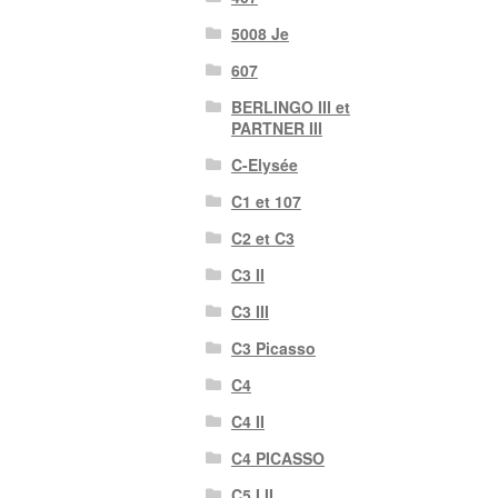
5008 Je
607
BERLINGO III et
PARTNER III
C-Elysée
C1 et 107
C2 et C3
C3 II
C3 III
C3 Picasso
C4
C4 II
C4 PICASSO
C5 I II