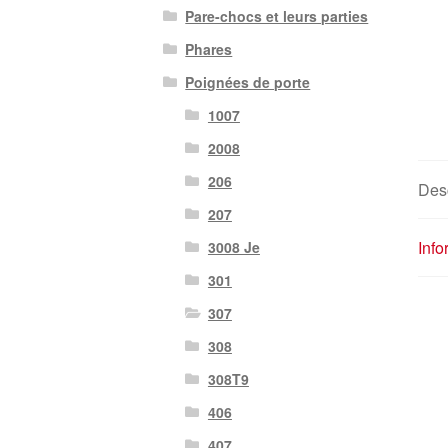
Pare-chocs et leurs parties
Phares
Poignées de porte
1007
2008
206
Desc
207
Inf
3008 Je
301
307
308
308T9
406
407