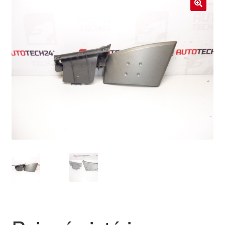
Livraison internationale
🔍
Mon compte
Paiements
Panier
Plainte
Politique de confidentialité
Procédure de Réclamation
Termes et conditions