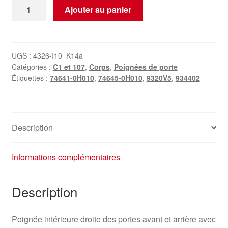
quantité
Ajouter au panier
de
Poignée
intérieure
droite
UGS :
4326-I10_K14a
Catégories :
C1 et 107
,
Corps
,
Poignées de porte
Citroën
Étiquettes :
74641-0H010
,
74645-0H010
,
9320V5
,
934402
C1
Peugeot
107
74645-
Description
0H010
74641-
0H010
Informations complémentaires
Description
Poignée intérieure droite des portes avant et arrière avec