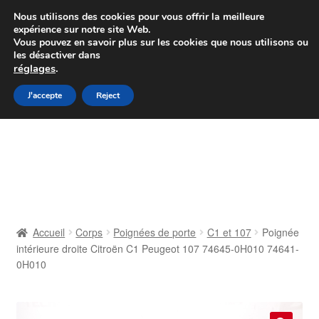
Colissimo livraison à partir de 7 EUR
Nous utilisons des cookies pour vous offrir la meilleure
expérience sur notre site Web.
Du lundi au vendredi de 9 h à 16 h
Vous pouvez en savoir plus sur les cookies que nous utilisons ou
les désactiver dans
07 55 53 95 66
réglages
.
Aller
Aller
J'accepte
Reject
Menu
à
au
la
contenu
Accueil
navigation
À propos de nous
Caisse
Accueil
Corps
Poignées de porte
C1 et 107
Poignée
intérieure droite Citroën C1 Peugeot 107 74645-0H010 74641-
Contact
0H010
Livraison