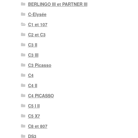
BERLINGO III et PARTNER III
C-Elysée
C1 et 107
C2 et C3
C3 II
C3 III
C3 Picasso
C4
C4 II
C4 PICASSO
C5 I II
C5 X7
C8 et 807
DS3