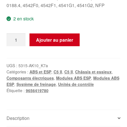
0188.4, 4542F0, 4542F1, 4541G1, 4541G2, NFP
2 en stock
quantité
Ajouter au panier
de
Pompe
ABS/ESP
ATE
UGS :
5315-AK10_K7a
Catégories :
ABS et ESP
,
C5 II
,
C5 II
,
Châssis et essieux
,
+
Composants électriques
,
Modules ABS ESP
,
Modules ABS
Morceau
ESP
,
Système de freinage
,
Unités de contrôle
de
Étiquette :
9656419780
Câblage
Citroën
C5
II
Description
9656419780