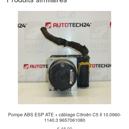
Pompe ABS ESP ATE + câblage Citroën C5 II 10.0960-
1140.3 9657061080
€
48,00