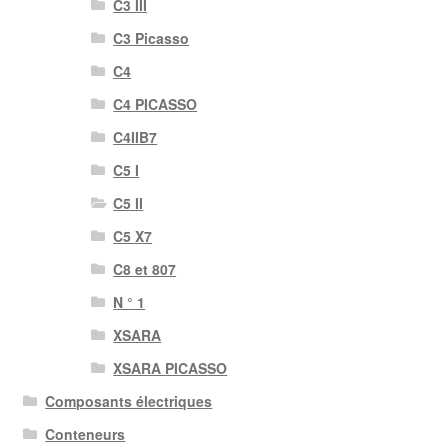
C3 III
C3 Picasso
C4
C4 PICASSO
C4IIB7
C5 I
C5 II
C5 X7
C8 et 807
N ° 1
XSARA
XSARA PICASSO
Composants électriques
Conteneurs