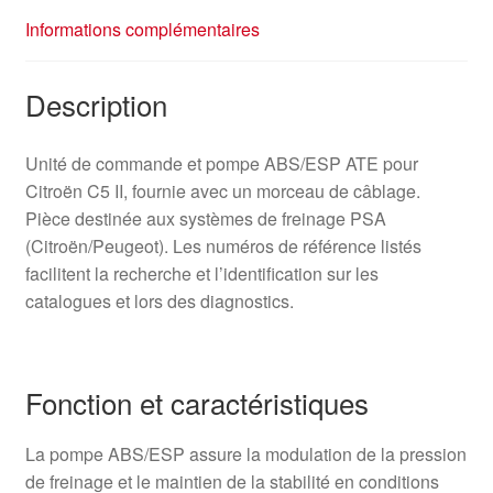
10.0960-
Informations complémentaires
1146.3
10.0206-
0188.4
Description
Unité de commande et pompe ABS/ESP ATE pour
Citroën C5 II, fournie avec un morceau de câblage.
Pièce destinée aux systèmes de freinage PSA
(Citroën/Peugeot). Les numéros de référence listés
facilitent la recherche et l’identification sur les
catalogues et lors des diagnostics.
Fonction et caractéristiques
La pompe ABS/ESP assure la modulation de la pression
de freinage et le maintien de la stabilité en conditions