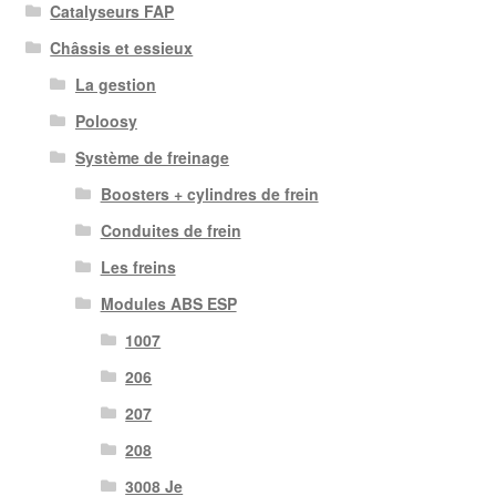
Catalyseurs FAP
Châssis et essieux
La gestion
Poloosy
Système de freinage
Boosters + cylindres de frein
Conduites de frein
Les freins
Modules ABS ESP
1007
206
207
208
3008 Je