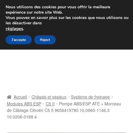
Colissimo livraison à partir de 7 EUR
Nous utilisons des cookies pour vous offrir la meilleure
expérience sur notre site Web.
Du lundi au vendredi de 9 h à 16 h
Vous pouvez en savoir plus sur les cookies que nous utilisons ou
les désactiver dans
07 55 53 95 66
réglages
.
Aller
Aller
J'accepte
Reject
Menu
à
au
la
contenu
Accueil
navigation
À propos de nous
Caisse
Accueil
Châssis et essieux
Système de freinage
Modules ABS ESP
C5 II
Pompe ABS/ESP ATE + Morceau
Contact
de Câblage Citroën C5 II 9656419780 10.0960-1146.3
10.0206-0188.4
Livraison