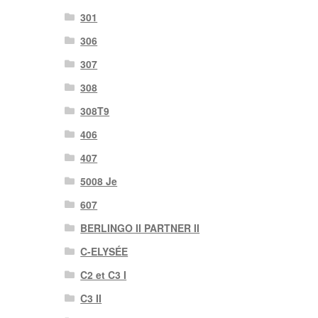
301
306
307
308
308T9
406
407
5008 Je
607
BERLINGO II PARTNER II
C-ELYSÉE
C2 et C3 I
C3 II