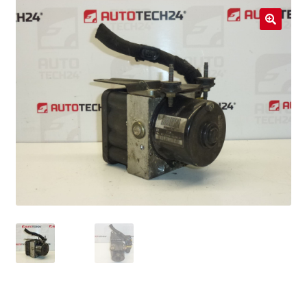
Livraison internationale
🔍
Mon compte
Paiements
Panier
Plainte
Politique de confidentialité
Procédure de Réclamation
Termes et conditions