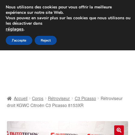
Colissimo livraison à partir de 7 EUR
Nous utilisons des cookies pour vous offrir la meilleure
expérience sur notre site Web.
Du lundi au vendredi de 9 h à 16 h
Vous pouvez en savoir plus sur les cookies que nous utilisons ou
les désactiver dans
07 55 53 95 66
réglages
.
Aller
Aller
J'accepte
Reject
Menu
à
au
la
contenu
Accueil
navigation
À propos de nous
Caisse
Accueil
Corps
Rétroviseur
C3 Picasso
Rétroviseur
droit KGWC Citroën C3 Picasso 8153XR
Contact
Livraison