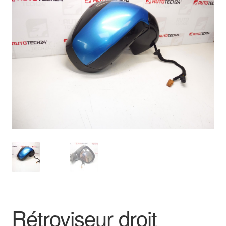
🔍
Livraison internationale
Mon compte
Paiements
Panier
Plainte
Politique de confidentialité
Procédure de Réclamation
Termes et conditions
Rétroviseur droit