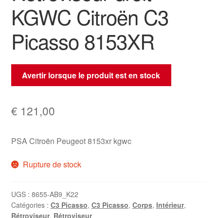
KGWC Citroën C3
Picasso 8153XR
Avertir lorsque le produit est en stock
€
121,00
PSA Citroën Peugeot 8153xr kgwc
Rupture de stock
UGS :
8655-AB9_K22
Catégories :
C3 Picasso
,
C3 Picasso
,
Corps
,
Intérieur
,
Rétroviseur
,
Rétroviseur