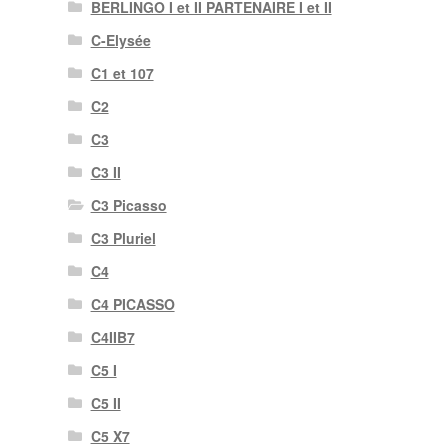
BERLINGO I et II PARTENAIRE I et II
C-Elysée
C1 et 107
C2
C3
C3 II
C3 Picasso
C3 Pluriel
C4
C4 PICASSO
C4IIB7
C5 I
C5 II
C5 X7