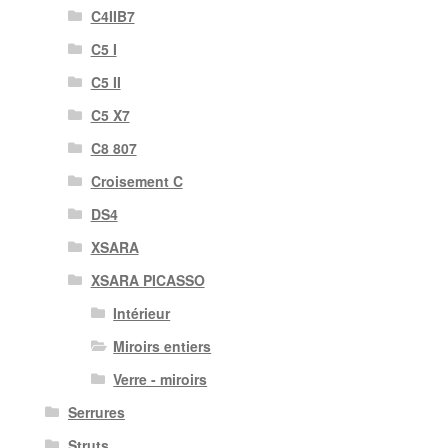
C4IIB7
C5 I
C5 II
C5 X7
C8 807
Croisement C
DS4
XSARA
XSARA PICASSO
Intérieur
Miroirs entiers
Verre - miroirs
Serrures
Struts