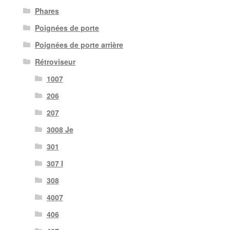
Phares
Poignées de porte
Poignées de porte arrière
Rétroviseur
1007
206
207
3008 Je
301
307 I
308
4007
406