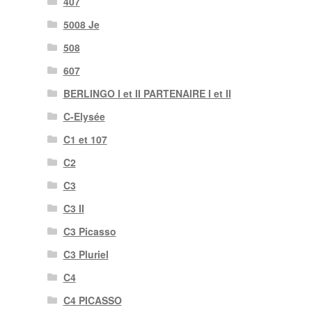
407
5008 Je
508
607
BERLINGO I et II PARTENAIRE I et II
C-Elysée
C1 et 107
C2
C3
C3 II
C3 Picasso
C3 Pluriel
C4
C4 PICASSO