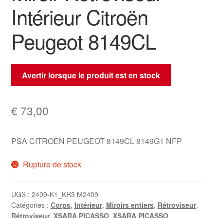
Intérieur Citroën
Peugeot 8149CL
Avertir lorsque le produit est en stock
€
73,00
PSA CITROEN PEUGEOT 8149CL 8149G1 NFP
Rupture de stock
UGS :
2409-K1_KR3 M2409
Catégories :
Corps
,
Intérieur
,
Miroirs entiers
,
Rétroviseur
,
Rétroviseur
,
XSARA PICASSO
,
XSARA PICASSO