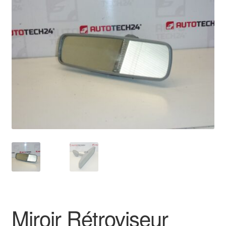
🔍
Livraison internationale
Mon compte
Paiements
Panier
Plainte
Politique de confidentialité
Procédure de Réclamation
Termes et conditions
Miroir Rétroviseur