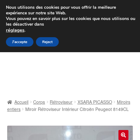
Colissimo livraison à partir de 7 EUR
Nous utilisons des cookies pour vous offrir la meilleure
expérience sur notre site Web.
Du lundi au vendredi de 9 h à 16 h
Vous pouvez en savoir plus sur les cookies que nous utilisons ou
les désactiver dans
07 55 53 95 66
réglages
.
Aller
Aller
J'accepte
Reject
Menu
à
au
la
contenu
Accueil
navigation
À propos de nous
Caisse
Accueil
Corps
Rétroviseur
XSARA PICASSO
Miroirs
entiers
Miroir Rétroviseur Intérieur Citroën Peugeot 8149CL
Contact
Livraison