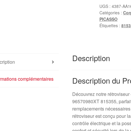
Citroën
UGS :
4387-AA1
Catégories :
Cor
Xsara
PICASSO
Picasso
Étiquettes :
8153
96570980XT
815355
Description
ription
Description du Pr
ormations complémentaires
Découvrez notre rétroviseur 
96570980XT 815355, parfait
remplacements nécessaires s
rétroviseur est conçu pour la
contrôle électrique et la pos
confort et sécurité lors de la