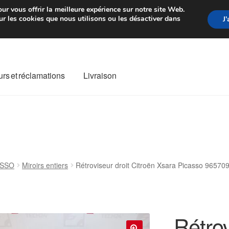
rtir de 7 EUR
Du lundi au vendre
ur vous offrir la meilleure expérience sur notre site Web.
r les cookies que nous utilisons ou les désactiver dans
J
rs et réclamations
Livraison
ivraison
Livraison internationale
Mon compte
Paiements
Panier
re de Réclamation
Termes et conditions
ASSO
Miroirs entiers
Rétroviseur droit Citroën Xsara Picasso 9657
Rétrov