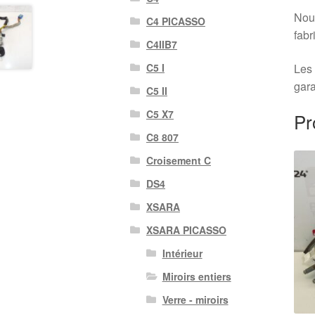
Nous
C4 PICASSO
fabr
C4IIB7
Les 
C5 I
gara
C5 II
C5 X7
Pr
C8 807
Croisement C
DS4
XSARA
XSARA PICASSO
Intérieur
Miroirs entiers
Verre - miroirs