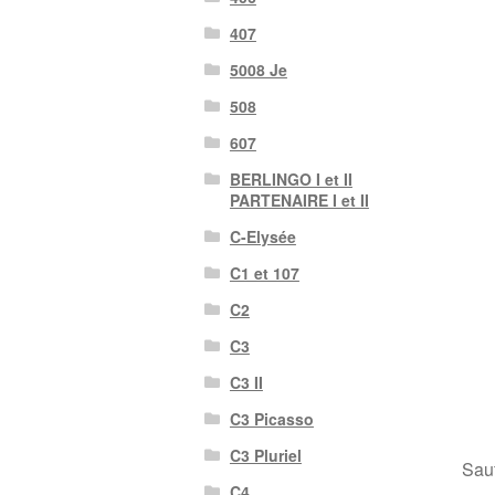
407
5008 Je
508
607
BERLINGO I et II
PARTENAIRE I et II
C-Elysée
C1 et 107
C2
C3
C3 II
C3 Picasso
C3 Pluriel
Sauf
C4