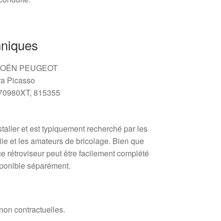
hniques
ITROËN PEUGEOT
ra Picasso
570980XT, 815355
A
nstaller et est typiquement recherché par les
le et les amateurs de bricolage. Bien que
ce rétroviseur peut être facilement complété
sponible séparément.
 non contractuelles.