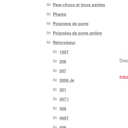
Pare-chocs et leurs parties
Phares
Poignées de porte
Poignées de porte arrière
Rétroviseur
1007
Desc
206
207
Inf
3008 Je
301
307 I
308
4007
406