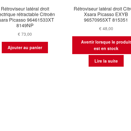
Rétroviseur latéral droit
Rétroviseur latéral droit Cit
ectrique rétractable Citroën
Xsara Picasso EXYB
sara Picasso 96461533XT
96570955XT 815351
8149NP
€
48,00
€
73,00
Avertir lorsque le produi
Ajouter au panier
est en stock
Lire la suite