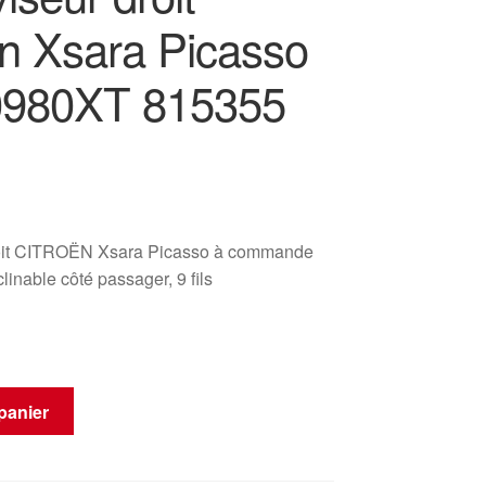
ën Xsara Picasso
0980XT 815355
roit CITROËN Xsara Picasso à commande
clinable côté passager, 9 fils
panier