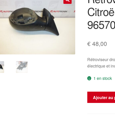
Citro
🔍
9657
€
48,00
Rétroviseur d
électrique et in
1 en stock
quantité
Ajouter au 
de
Rétroviseur
droit