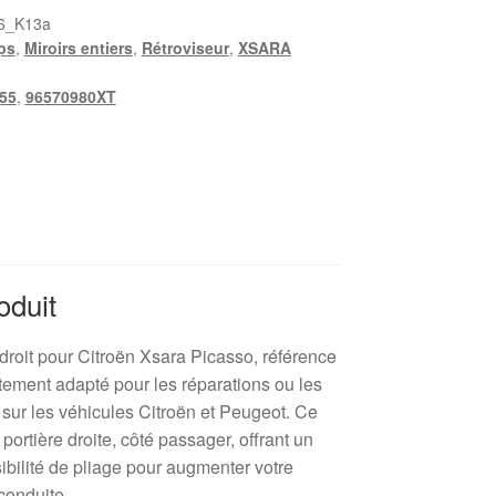
6_K13a
ps
,
Miroirs entiers
,
Rétroviseur
,
XSARA
55
,
96570980XT
oduit
droit pour Citroën Xsara Picasso, référence
ement adapté pour les réparations ou les
ur les véhicules Citroën et Peugeot. Ce
 portière droite, côté passager, offrant un
sibilité de pliage pour augmenter votre
 conduite.