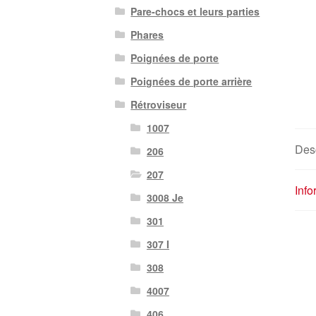
Pare-chocs et leurs parties
Phares
Poignées de porte
Poignées de porte arrière
Rétroviseur
1007
Desc
206
207
Inf
3008 Je
301
307 I
308
4007
406