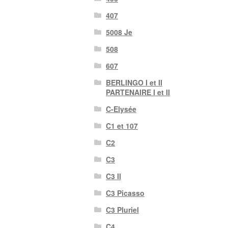
407
5008 Je
508
607
BERLINGO I et II
PARTENAIRE I et II
C-Elysée
C1 et 107
C2
C3
C3 II
C3 Picasso
C3 Pluriel
C4