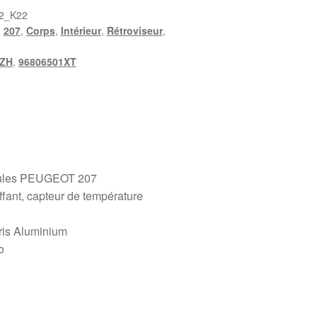
2_K22
,
207
,
Corps
,
Intérieur
,
Rétroviseur
,
9ZH
,
96806501XT
icules PEUGEOT 207
fant, capteur de température
ris Aluminium
o