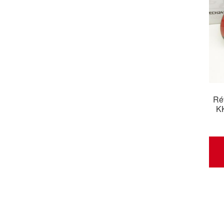
Rét
K