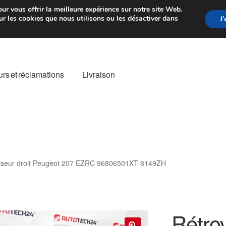
rtir de 7 EUR
Du lundi au vendre
ur vous offrir la meilleure expérience sur notre site Web.
r les cookies que nous utilisons ou les désactiver dans
J
rs et réclamations
Livraison
ivraison
Livraison internationale
Mon compte
Paiements
Panier
re de Réclamation
Termes et conditions
iseur droit Peugeot 207 EZRC 96806501XT 8149ZH
Rétrov