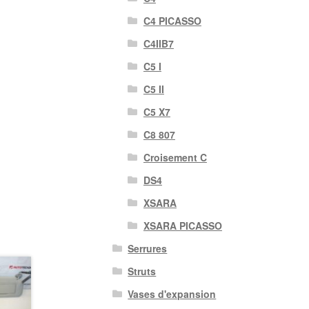
C4 PICASSO
C4IIB7
C5 I
C5 II
C5 X7
C8 807
Croisement C
DS4
XSARA
XSARA PICASSO
Serrures
Struts
Vases d'expansion