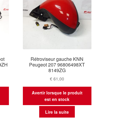
eot
Rétroviseur gauche KNN
9ZH
Peugeot 207 96806498XT
8149ZG
€
61,00
t
Avertir lorsque le produit
est en stock
Lire la suite