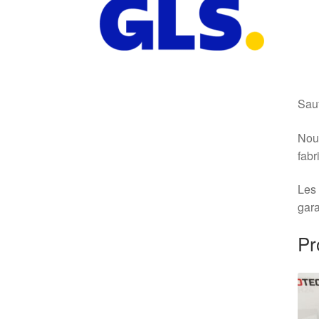
Sauf
Nous
fabr
Les 
gara
Pr