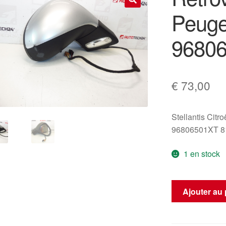
Peuge
🔍
9680
€
73,00
Stellantis Citr
96806501XT 
1 en stock
quantité
Ajouter au 
de
Rétroviseur
droit