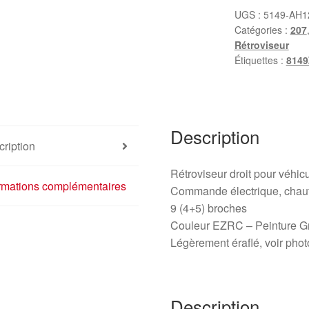
Peugeot
UGS :
5149-AH1
Catégories :
207
207
Rétroviseur
EZRC
Étiquettes :
814
96806501XT
8149ZH
Description
ription
Rétroviseur droit pour véh
ormations complémentaires
Commande électrique, chauf
9 (4+5) broches
Couleur EZRC – Peinture G
Légèrement éraflé, voir phot
Description