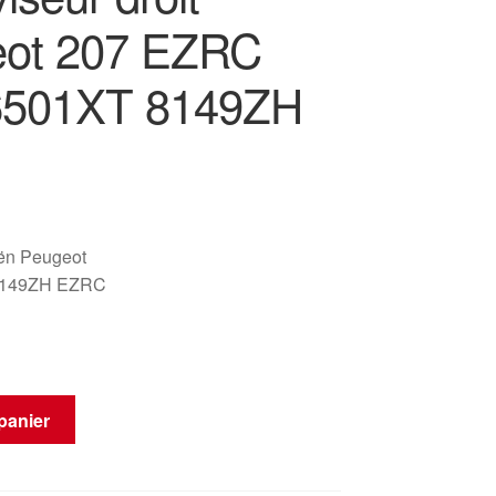
ot 207 EZRC
6501XT 8149ZH
oën Peugeot
8149ZH EZRC
panier