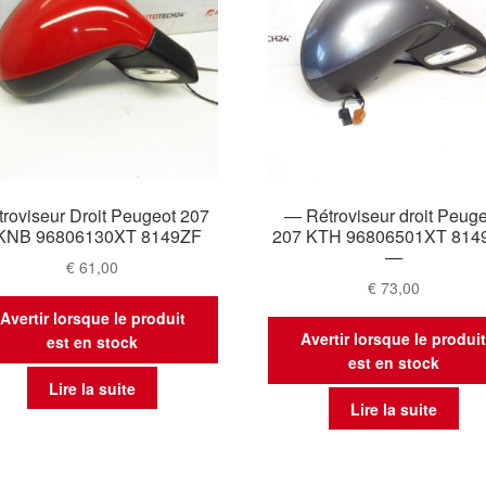
roviseur Droit Peugeot 207
— Rétroviseur droit Peug
KNB 96806130XT 8149ZF
207 KTH 96806501XT 814
—
€
61,00
€
73,00
Avertir lorsque le produit
Avertir lorsque le produi
est en stock
est en stock
Lire la suite
Lire la suite