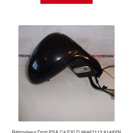
Rétroviseur Droit PSA C4 EXLD 96467112 8149YN