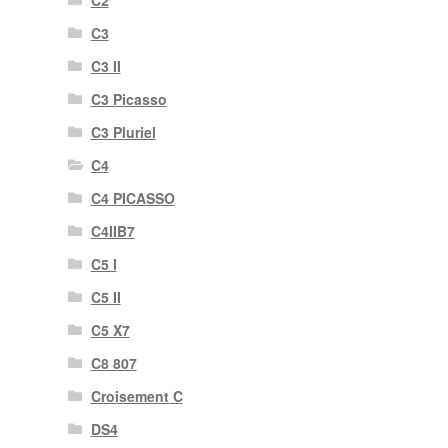
C2
C3
C3 II
C3 Picasso
C3 Pluriel
C4
C4 PICASSO
C4IIB7
C5 I
C5 II
C5 X7
C8 807
Croisement C
DS4