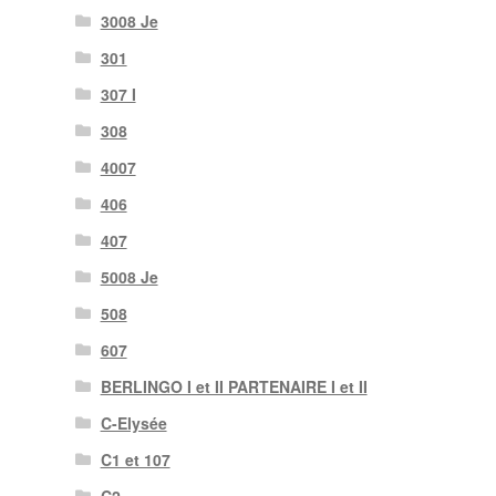
3008 Je
301
307 I
308
4007
406
407
5008 Je
508
607
BERLINGO I et II PARTENAIRE I et II
C-Elysée
C1 et 107