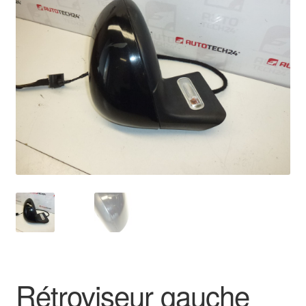
🔍
Livraison internationale
Mon compte
Paiements
Panier
Plainte
Politique de confidentialité
Procédure de Réclamation
Termes et conditions
Rétroviseur gauche