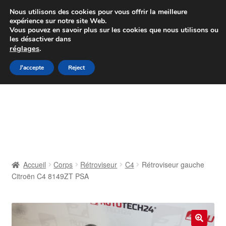
Colissimo livraison à partir de 7 EUR
Nous utilisons des cookies pour vous offrir la meilleure
expérience sur notre site Web.
Du lundi au vendredi de 9 h à 16 h
Vous pouvez en savoir plus sur les cookies que nous utilisons ou
les désactiver dans
07 55 53 95 66
réglages
.
Aller
Aller
J'accepte
Reject
Menu
à
au
la
contenu
Accueil
navigation
À propos de nous
Caisse
Accueil
Corps
Rétroviseur
C4
Rétroviseur gauche
Citroën C4 8149ZT PSA
Contact
Livraison