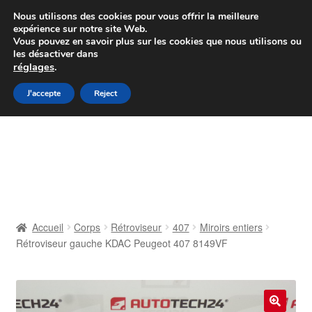
Colissimo livraison à partir de 7 EUR
Nous utilisons des cookies pour vous offrir la meilleure
expérience sur notre site Web.
Du lundi au vendredi de 9 h à 16 h
Vous pouvez en savoir plus sur les cookies que nous utilisons ou
les désactiver dans
07 55 53 95 66
réglages
.
Aller
Aller
J'accepte
Reject
Menu
à
au
la
contenu
Accueil
navigation
À propos de nous
Caisse
Accueil
Corps
Rétroviseur
407
Miroirs entiers
Rétroviseur gauche KDAC Peugeot 407 8149VF
Contact
Livraison