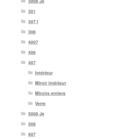
3008 Je
301
307 I
308
4007
406
407
Intérieur
Miroir intérieur
Miroirs entiers
Verre
5008 Je
508
607