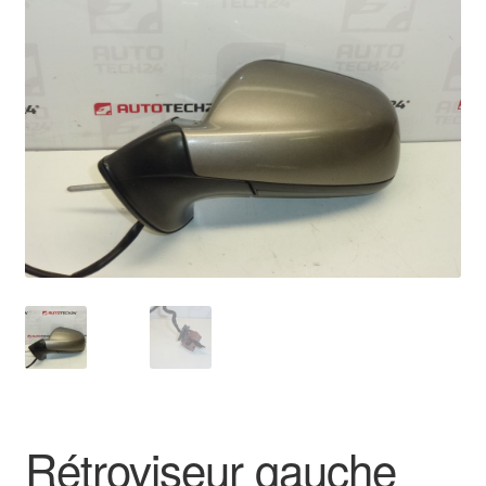
🔍
Livraison internationale
Mon compte
Paiements
Panier
Plainte
Politique de confidentialité
Procédure de Réclamation
Termes et conditions
Rétroviseur gauche