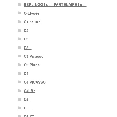
BERLINGO I et II PARTENAIRE I et II
C-Elysée
C1 et 107
C2
C3
C3 II
C3 Picasso
C3 Pluriel
C4
C4 PICASSO
C4IIB7
C5 I
C5 II
C5 X7