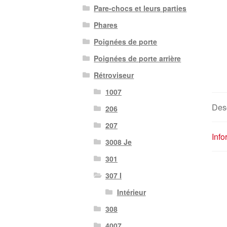
Pare-chocs et leurs parties
Phares
Poignées de porte
Poignées de porte arrière
Rétroviseur
1007
Desc
206
207
Inf
3008 Je
301
307 I
Intérieur
308
4007