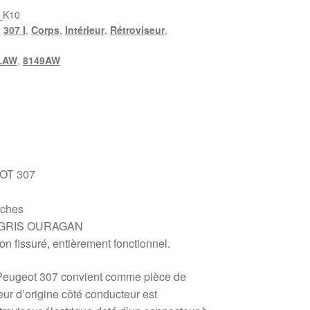
_K10
,
307 I
,
Corps
,
Intérieur
,
Rétroviseur
,
.AW
,
8149AW
EOT 307
oches
E GRIS OURAGAN
on fissuré, entièrement fonctionnel.
 Peugeot 307 convient comme pièce de
eur d’origine côté conducteur est