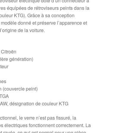
troviseur électrique doté d’un connecteur à
res équipées de rétroviseurs peints dans la
 couleur KTG). Grâce à sa conception
au modèle donné et préserve l’apparence et
’origine de la voiture.
 Citroën
ière génération)
teur
hes
 (couvercle peint)
KTGA
AW, désignation de couleur KTG
tionnel, le verre n’est pas fissuré, la
 électriques fonctionnent correctement. La
t rayée, ce qui est normal pour une pièce