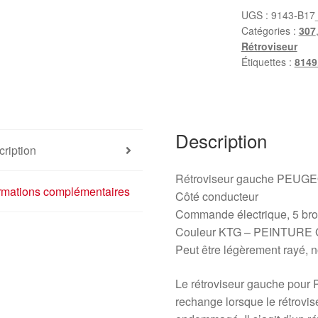
Peugeot
UGS :
9143-B17
Catégories :
307
307
Rétroviseur
KTGA
Étiquettes :
8149
8149AW
Description
ription
Rétroviseur gauche PEUG
ormations complémentaires
Côté conducteur
Commande électrique, 5 br
Couleur KTG – PEINTUR
Peut être légèrement rayé, n
Le rétroviseur gauche pour
rechange lorsque le rétrovis