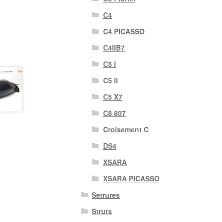
C4
C4 PICASSO
C4IIB7
C5 I
C5 II
C5 X7
C8 807
Croisement C
DS4
XSARA
XSARA PICASSO
Serrures
Struts