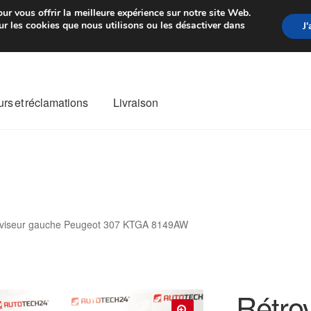
rtir de 7 EUR
Du lundi au vendre
ur vous offrir la meilleure expérience sur notre site Web.
r les cookies que nous utilisons ou les désactiver dans
J
rs et réclamations
Livraison
ivraison
Livraison internationale
Mon compte
Paiements
Panier
re de Réclamation
Termes et conditions
oviseur gauche Peugeot 307 KTGA 8149AW
Rétro