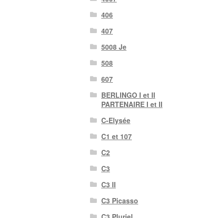
406
407
5008 Je
508
607
BERLINGO I et II
PARTENAIRE I et II
C-Elysée
C1 et 107
C2
C3
C3 II
C3 Picasso
C3 Pluriel