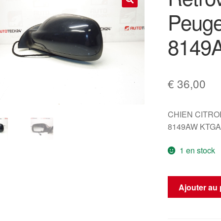
Peuge
🔍
8149
€
36,00
CHIEN CITR
8149AW KTGA
1 en stock
quantité
Ajouter au 
de
Rétroviseur
gauche