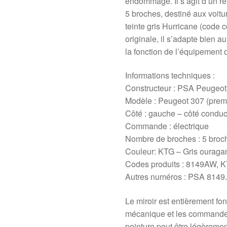
endommagé. Il s’agit d’un ré
5 broches, destiné aux voitu
teinte gris Hurricane (code
originale, il s’adapte bien 
la fonction de l’équipement d
Informations techniques :
Constructeur : PSA Peugeot
Modèle : Peugeot 307 (prem
Côté : gauche – côté conduc
Commande : électrique
Nombre de broches : 5 broc
Couleur: KTG – Gris ouragan
Codes produits : 8149AW, 
Autres numéros : PSA 8149.
Le miroir est entièrement fonc
mécanique et les commandes
peinture peut être légèremen