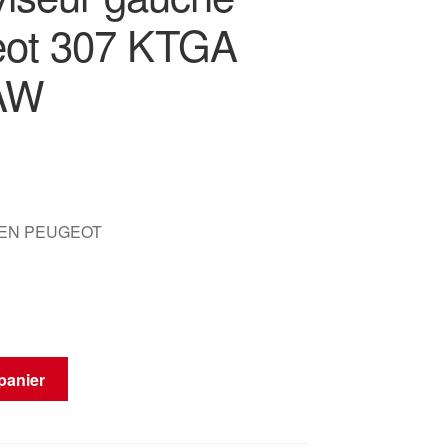
ot 307 KTGA
AW
OEN PEUGEOT
panier