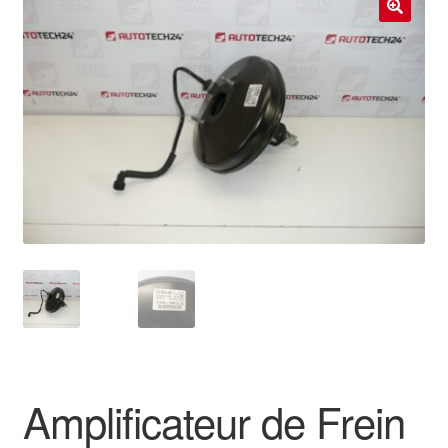
Livraison internationale
🔍
Mon compte
Paiements
Panier
Plainte
Politique de confidentialité
Procédure de Réclamation
Termes et conditions
Amplificateur de Frein