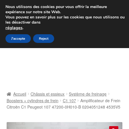
Colissimo livraison à partir de 7 EUR
Nous utilisons des cookies pour vous offrir la meilleure
expérience sur notre site Web.
Du lundi au vendredi de 9 h à 16 h
Vous pouvez en savoir plus sur les cookies que nous utilisons ou
les désactiver dans
07 55 53 95 66
réglages
.
Aller
Aller
J'accepte
Reject
Menu
à
au
la
contenu
Accueil
navigation
À propos de nous
Caisse
Accueil
Châssis et essieux
Système de freinage
Boosters + cylindres de frein
C1 107
Amplificateur de Frein
Contact
Citroën C1 Peugeot 107 47200-0H010-B 0204051248 4535V5
Livraison