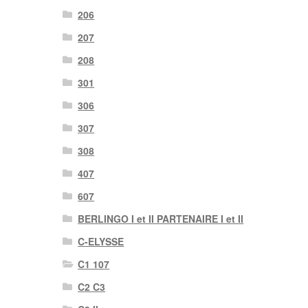
206
207
208
301
306
307
308
407
607
BERLINGO I et II PARTENAIRE I et II
C-ELYSSE
C1 107
C2 C3