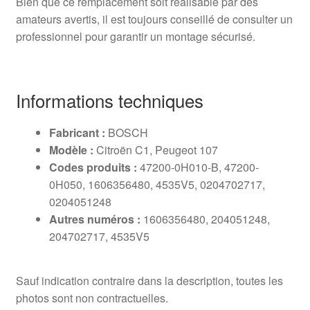
Bien que ce remplacement soit réalisable par des
amateurs avertis, il est toujours conseillé de consulter un
professionnel pour garantir un montage sécurisé.
Informations techniques
Fabricant :
BOSCH
Modèle :
Citroën C1, Peugeot 107
Codes produits :
47200-0H010-B, 47200-
0H050, 1606356480, 4535V5, 0204702717,
0204051248
Autres numéros :
1606356480, 204051248,
204702717, 4535V5
Sauf indication contraire dans la description, toutes les
photos sont non contractuelles.