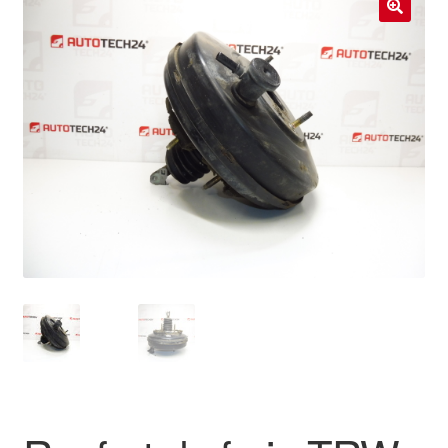
Livraison internationale
🔍
Mon compte
Paiements
Panier
Plainte
Politique de confidentialité
Procédure de Réclamation
Termes et conditions