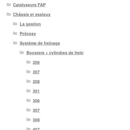
Catalyseurs FAP
Châssis et essieux
La gestion
Poloosy
Système de freinage
Boosters + cylindres de frein
206
207
208
301
306
307
308
407