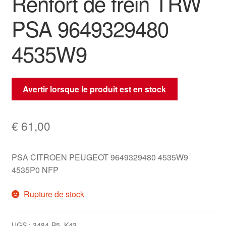
Renfort de frein TRW
PSA 9649329480
4535W9
Avertir lorsque le produit est en stock
€
61,00
PSA CITROEN PEUGEOT 9649329480 4535W9
4535P0 NFP
Rupture de stock
UGS :
3484-B5_K43