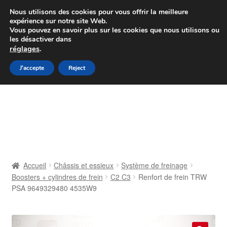
Colissimo livraison à partir de 7 EUR
Nous utilisons des cookies pour vous offrir la meilleure
expérience sur notre site Web.
Du lundi au vendredi de 9 h à 16 h
Vous pouvez en savoir plus sur les cookies que nous utilisons ou
les désactiver dans
07 55 53 95 66
réglages
.
Aller
Aller
J'accepte
Reject
Menu
à
au
la
contenu
Accueil
navigation
À propos de nous
Caisse
Accueil
Châssis et essieux
Système de freinage
Boosters + cylindres de frein
C2 C3
Renfort de frein TRW
Contact
PSA 9649329480 4535W9
Livraison