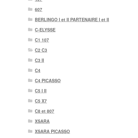
607
BERLINGO I et II PARTENAIRE I et II
C-ELYSSE
C1 107
C2 C3
C3 II
C4
C4 PICASSO
C5 I II
C5 X7
C8 et 807
XSARA
XSARA PICASSO