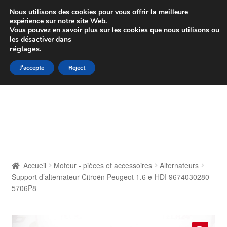
Colissimo livraison à partir de 7 EUR
Nous utilisons des cookies pour vous offrir la meilleure
expérience sur notre site Web.
Du lundi au vendredi de 9 h à 16 h
Vous pouvez en savoir plus sur les cookies que nous utilisons ou
les désactiver dans
07 55 53 95 66
réglages
.
Aller
Aller
J'accepte
Reject
Menu
à
au
la
contenu
Accueil
navigation
À propos de nous
Caisse
Accueil
Moteur - pièces et accessoires
Alternateurs
Support d’alternateur Citroën Peugeot 1.6 e-HDI 9674030280
Contact
5706P8
Livraison