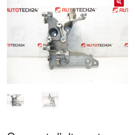
Livraison internationale
🔍
Mon compte
Paiements
Panier
Plainte
Politique de confidentialité
Procédure de Réclamation
Termes et conditions