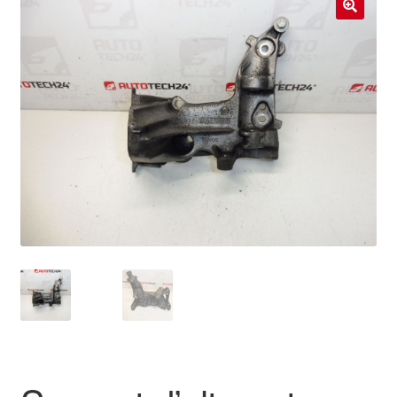
Livraison internationale
🔍
Mon compte
Paiements
Panier
Plainte
Politique de confidentialité
Procédure de Réclamation
Termes et conditions