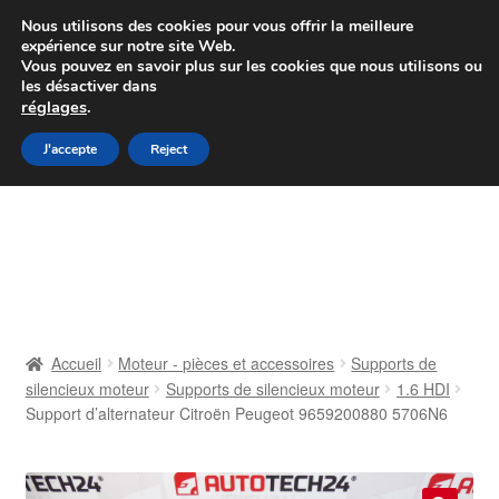
Colissimo livraison à partir de 7 EUR
Nous utilisons des cookies pour vous offrir la meilleure
expérience sur notre site Web.
Du lundi au vendredi de 9 h à 16 h
Vous pouvez en savoir plus sur les cookies que nous utilisons ou
les désactiver dans
07 55 53 95 66
réglages
.
Aller
Aller
J'accepte
Reject
Menu
à
au
la
contenu
Accueil
navigation
À propos de nous
Caisse
Accueil
Moteur - pièces et accessoires
Supports de
silencieux moteur
Supports de silencieux moteur
1.6 HDI
Contact
Support d’alternateur Citroën Peugeot 9659200880 5706N6
Livraison