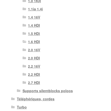
1.0 1KR
1.1ia 1.4i
1.4 16V
1.4 HDI
1.5 HDi
1.6 HDI
2.0 16V
2.0 HDI
2.2 16V
2.2 HDI
2.7 HDI
Supports silentblocks poloos
Téléphériques, cordes
Turbo