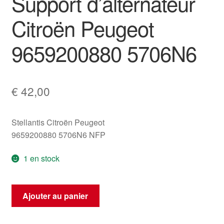
Support d’alternateur
Citroën Peugeot
9659200880 5706N6
€
42,00
Stellantis Citroën Peugeot
9659200880 5706N6 NFP
1 en stock
quantité
Ajouter au panier
de
Support