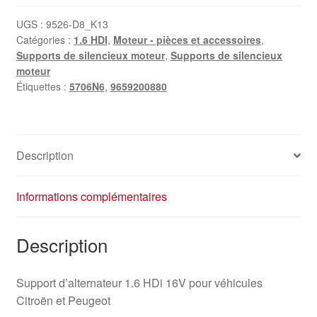
d'alternateur
Citroën
UGS :
9526-D8_K13
Catégories :
1.6 HDI
,
Moteur - pièces et accessoires
,
Peugeot
Supports de silencieux moteur
,
Supports de silencieux
9659200880
moteur
5706N6
Étiquettes :
5706N6
,
9659200880
Description
Informations complémentaires
Description
Support d’alternateur 1.6 HDi 16V pour véhicules
Citroën et Peugeot