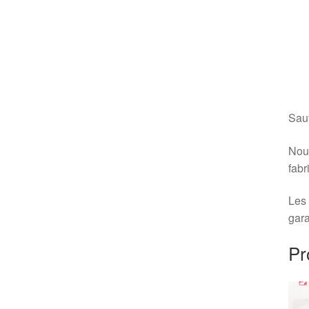
Sauf
Nous
fabr
Les 
gara
Pr