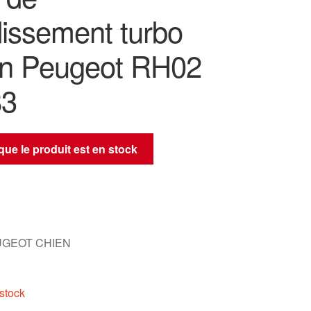
dissement turbo
ën Peugeot RH02
83
sque le produit est en stock
UGEOT CHIEN
stock