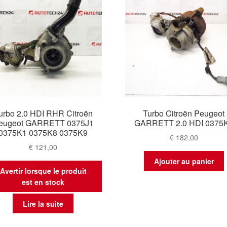
urbo 2.0 HDI RHR Citroën
Turbo Citroën Peugeot
eugeot GARRETT 0375J1
GARRETT 2.0 HDI 0375
0375K1 0375K8 0375K9
€
182,00
€
121,00
Ajouter au panier
Avertir lorsque le produit
est en stock
Lire la suite