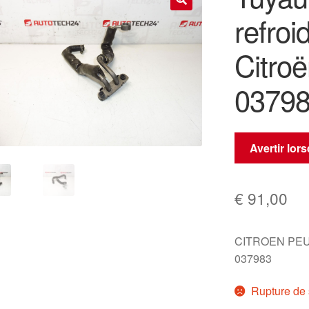
refroi
🔍
Citro
0379
Avertir lor
€
91,00
CITROEN PE
037983
Rupture de 