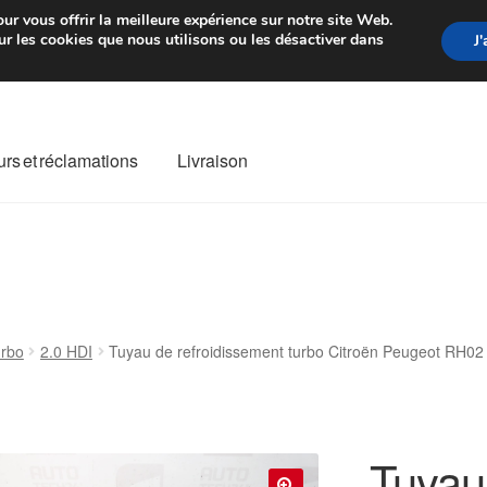
rtir de 7 EUR
Du lundi au vendre
ur vous offrir la meilleure expérience sur notre site Web.
r les cookies que nous utilisons ou les désactiver dans
J
rs et réclamations
Livraison
ivraison
Livraison internationale
Mon compte
Paiements
Panier
re de Réclamation
Termes et conditions
rbo
2.0 HDI
Tuyau de refroidissement turbo Citroën Peugeot RH0
Tuyau