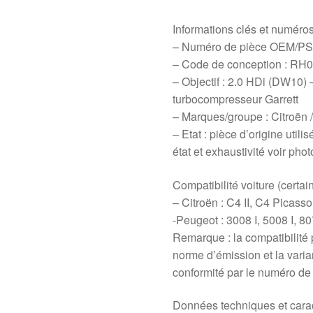
Informations clés et numéro
– Numéro de pièce OEM/PS
– Code de conception : RH
– Objectif : 2.0 HDi (DW10)
turbocompresseur Garrett
– Marques/groupe : Citroën 
– Etat : pièce d’origine util
état et exhaustivité voir phot
Compatibilité voiture (certa
– Citroën : C4 II, C4 Picasso
-Peugeot : 3008 I, 5008 I, 8
Remarque : la compatibilité p
norme d’émission et la varian
conformité par le numéro de
Données techniques et carac