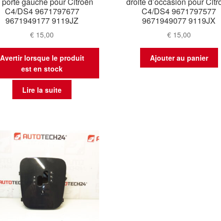
 porte gauche pour Citroën
droite d’occasion pour Citr
C4/DS4 9671797677
C4/DS4 9671797577
9671949177 9119JZ
9671949077 9119JX
€
15,00
€
15,00
Avertir lorsque le produit
Ajouter au panier
est en stock
Lire la suite