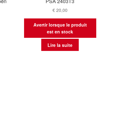
oën
PSA 2403T3
€
20,00
Avertir lorsque le produit
est en stock
Lire la suite