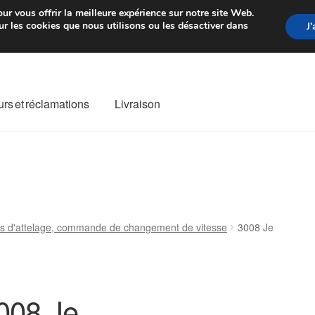
rtir de 7 EUR
Du lundi au vendre
ur vous offrir la meilleure expérience sur notre site Web.
r les cookies que nous utilisons ou les désactiver dans
J
rs et réclamations
Livraison
ivraison
Livraison internationale
Mon compte
Paiements
Panier
re de Réclamation
Termes et conditions
s d'attelage, commande de changement de vitesse
3008 Je
008 Je