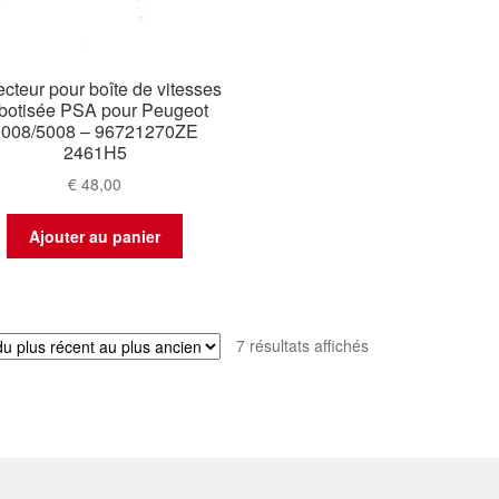
ecteur pour boîte de vitesses
botisée PSA pour Peugeot
3008/5008 – 96721270ZE
2461H5
€
48,00
Ajouter au panier
Trié
7 résultats affichés
du
plus
récent
au
plus
ancien