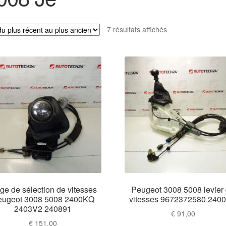
Trié
7 résultats affichés
du
plus
récent
au
plus
ancien
ge de sélection de vitesses
Peugeot 3008 5008 levier
eugeot 3008 5008 2400KQ
vitesses 9672372580 240
2403V2 240891
€
91,00
€
151,00