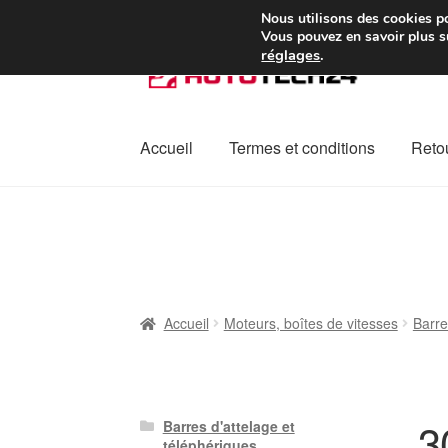
Colissimo livraison à pa
Nous utilisons des cookies po
Vous pouvez en savoir plus su
réglages
.
Aller
Aller
à
au
la
contenu
navigation
Accueil
Termes et conditions
Retou
Accueil
À propos de nous
Caisse
Contact
L
Plainte
Politique de confidentialité
Procédu
Accueil
Moteurs, boîtes de vitesses
Barre
3
Barres d'attelage et
téléphériques