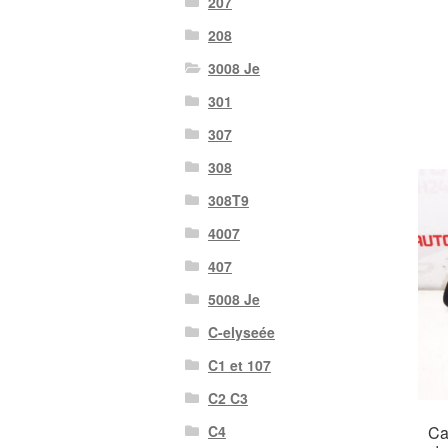
207
208
3008 Je
301
307
308
308T9
4007
407
5008 Je
C-elyseée
C1 et 107
C2 C3
Ca
C4