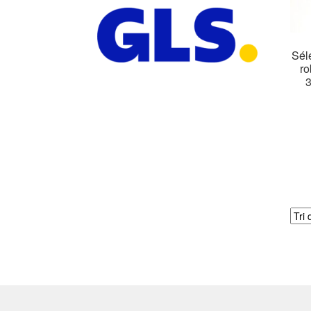
Sél
ro