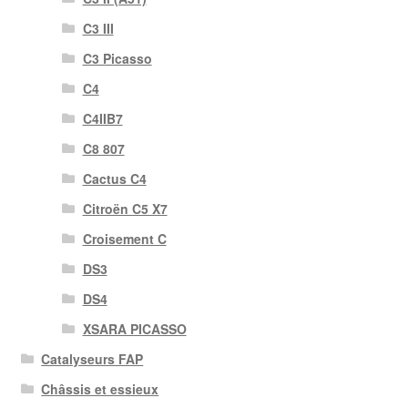
C3 III
C3 Picasso
C4
C4IIB7
C8 807
Cactus C4
Citroën C5 X7
Croisement C
DS3
DS4
XSARA PICASSO
Catalyseurs FAP
Châssis et essieux