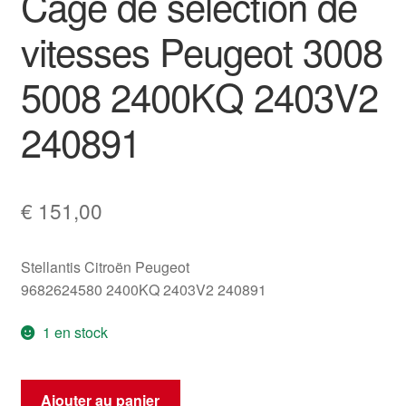
Cage de sélection de
vitesses Peugeot 3008
5008 2400KQ 2403V2
240891
€
151,00
Stellantis Citroën Peugeot
9682624580 2400KQ 2403V2 240891
1 en stock
quantité
Ajouter au panier