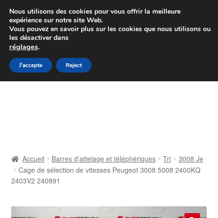
Colissimo livraison à partir de 7 EUR
Nous utilisons des cookies pour vous offrir la meilleure
expérience sur notre site Web.
Du lundi au vendredi de 9 h à 16 h
Vous pouvez en savoir plus sur les cookies que nous utilisons ou
les désactiver dans
07 55 53 95 66
réglages
.
Aller
Aller
J'accepte
Reject
Menu
à
au
la
contenu
Accueil
navigation
À propos de nous
Caisse
Accueil
Barres d'attelage et téléphériques
Tri
3008 Je
Cage de sélection de vitesses Peugeot 3008 5008 2400KQ
Contact
2403V2 240891
Livraison