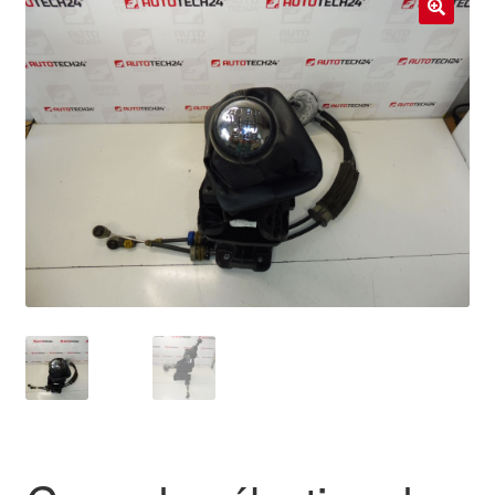
Livraison internationale
🔍
Mon compte
Paiements
Panier
Plainte
Politique de confidentialité
Procédure de Réclamation
Termes et conditions