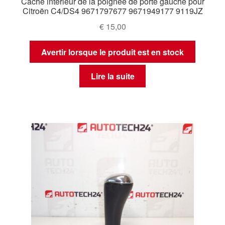
Cache intérieur de la poignée de porte gauche pour
Citroën C4/DS4 9671797677 9671949177 9119JZ
€
15,00
Avertir lorsque le produit est en stock
Lire la suite