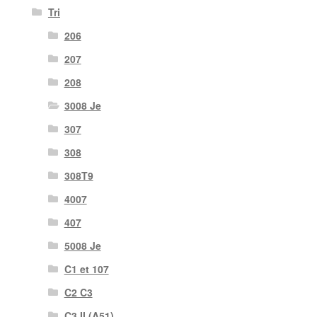
Tri
206
207
208
3008 Je
307
308
308T9
4007
407
5008 Je
C1 et 107
C2 C3
C3 II (A51)