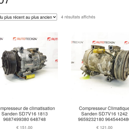
Trié
4 résultats affichés
du
plus
récent
au
plus
ancien
mpresseur de climatisation
Compresseur Climatiqu
Sanden SD7V16 1813
Sanden SD7V16 1242
9687499380 648748
9659232180 964544048
€
151,00
€
121,00