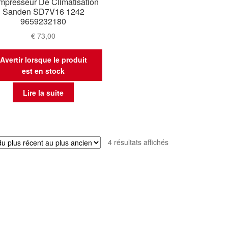
presseur De Climatisation
Sanden SD7V16 1242
9659232180
€
73,00
Avertir lorsque le produit
est en stock
Lire la suite
Trié
4 résultats affichés
du
plus
récent
au
plus
ancien