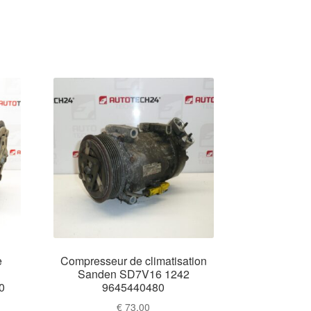
e
Compresseur de climatisation
Sanden SD7V16 1242
0
9645440480
€
73,00