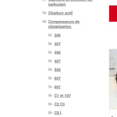
carburant
Charbon actif
Compresseurs de
climatisation
206
307
406
407
508
607
807
C1 et 107
C2 C3
C5 I