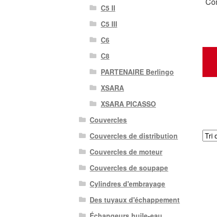
Com
C5 II
C5 III
C6
C8
PARTENAIRE Berlingo
XSARA
XSARA PICASSO
Couvercles
Couvercles de distribution
Couvercles de moteur
Couvercles de soupape
Cylindres d'embrayage
Des tuyaux d'échappement
Échangeurs huile-eau