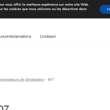
rtir de 7 EUR
Du lundi au vendre
ur vous offrir la meilleure expérience sur notre site Web.
r les cookies que nous utilisons ou les désactiver dans
J
rs et réclamations
Livraison
ivraison
Livraison internationale
Mon compte
Paiements
Panier
re de Réclamation
Termes et conditions
mpresseurs de climatisation
807
07