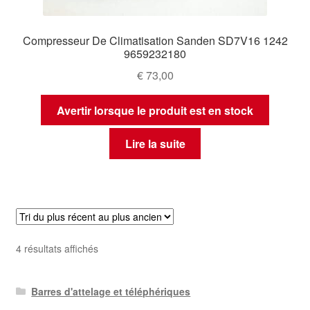
Compresseur De Climatisation Sanden SD7V16 1242
9659232180
€
73,00
Avertir lorsque le produit est en stock
Lire la suite
Trié
4 résultats affichés
du
plus
Barres d'attelage et téléphériques
récent
au