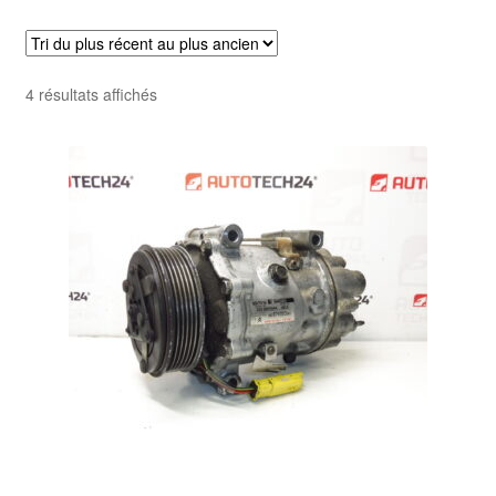
Livraison internationale
Mon compte
Trié
4 résultats affichés
du
Paiements
plus
récent
Panier
au
plus
ancien
Plainte
Politique de confidentialité
Procédure de Réclamation
Termes et conditions