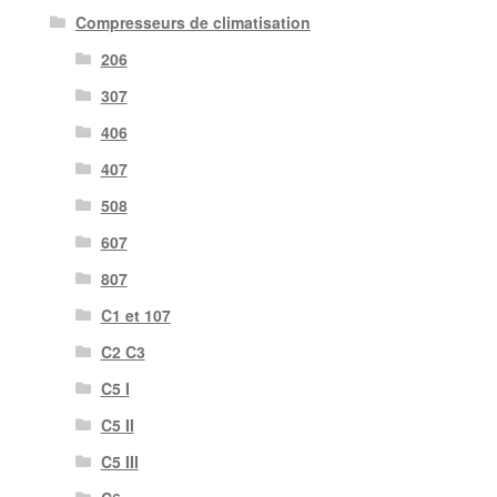
Compresseurs de climatisation
206
307
406
407
508
607
807
C1 et 107
C2 C3
C5 I
C5 II
C5 III