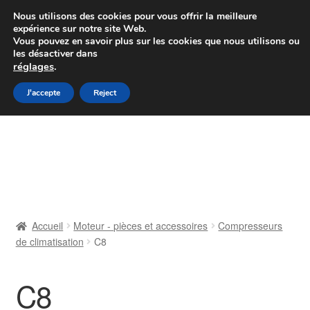
Colissimo livraison à partir de 7 EUR
Nous utilisons des cookies pour vous offrir la meilleure
expérience sur notre site Web.
Du lundi au vendredi de 9 h à 16 h
Vous pouvez en savoir plus sur les cookies que nous utilisons ou
les désactiver dans
07 55 53 95 66
réglages
.
Aller
Aller
J'accepte
Reject
Menu
à
au
la
contenu
Accueil
navigation
À propos de nous
Caisse
Accueil
Moteur - pièces et accessoires
Compresseurs
de climatisation
C8
Contact
Livraison
C8