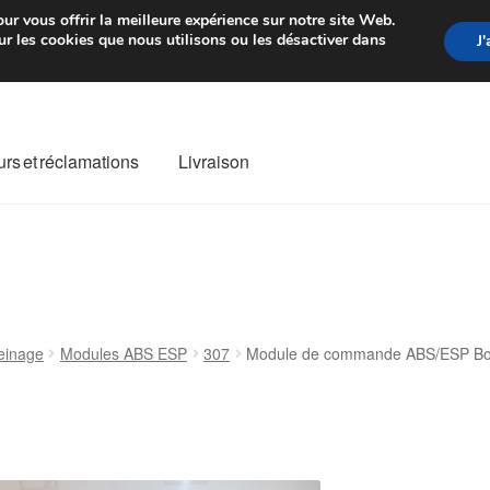
rtir de 7 EUR
Du lundi au vendre
ur vous offrir la meilleure expérience sur notre site Web.
r les cookies que nous utilisons ou les désactiver dans
J
rs et réclamations
Livraison
ivraison
Livraison internationale
Mon compte
Paiements
Panier
re de Réclamation
Termes et conditions
einage
Modules ABS ESP
307
Module de commande ABS/ESP Bos