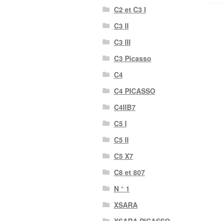
C2 et C3 I
C3 II
C3 III
C3 Picasso
C4
C4 PICASSO
C4IIB7
C5 I
C5 II
C5 X7
C8 et 807
N ° 1
XSARA