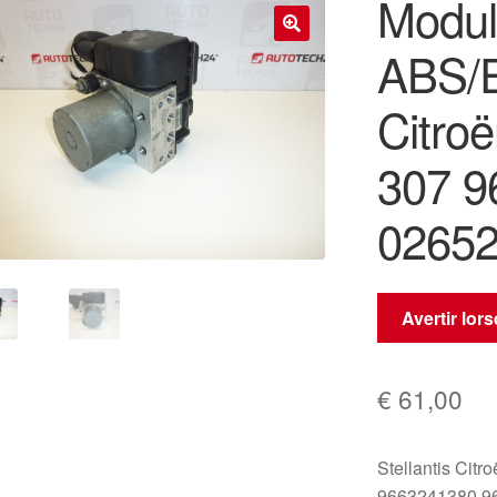
Modu
ABS/E
🔍
Citro
307 9
02652
Avertir lor
€
61,00
Stellantis Citr
9663241380 9