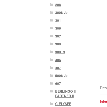
208
3008 Je
301
306
307
308
308T9
406
407
5008 Je
607
Desc
BERLINGO II
PARTNER II
Inf
C-ELYSÉE