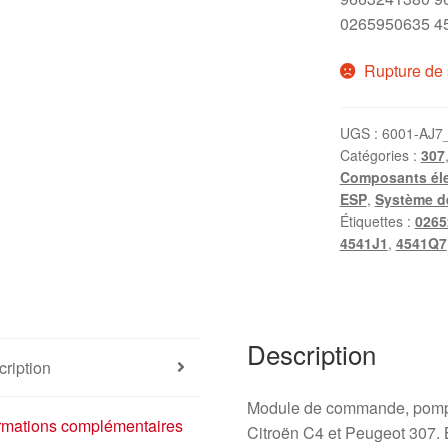
0265950635 4
Rupture de 
UGS :
6001-AJ7
Catégories :
307
Composants éle
ESP
,
Système de
Étiquettes :
0265
4541J1
,
4541Q7
Description
ription
Module de commande, pom
ormations complémentaires
Citroën C4 et Peugeot 307.