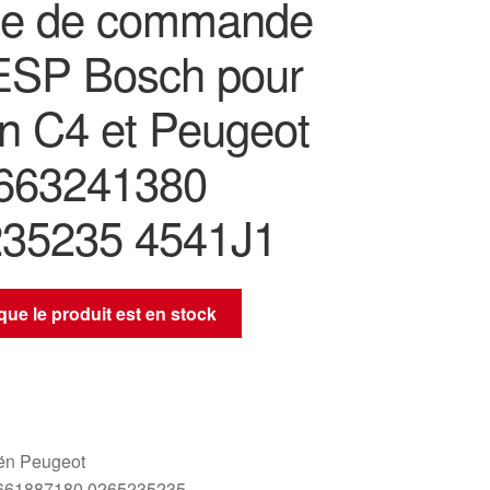
le de commande
SP Bosch pour
ën C4 et Peugeot
663241380
35235 4541J1
sque le produit est en stock
oën Peugeot
661887180 0265235235