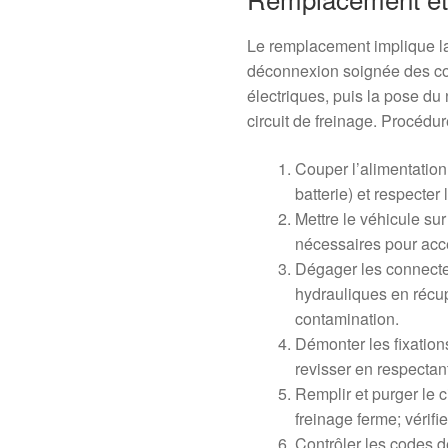
Le remplacement implique l
déconnexion soignée des con
électriques, puis la pose d
circuit de freinage. Procéd
Couper l’alimentation
batterie) et respecte
Mettre le véhicule sur
nécessaires pour acc
Dégager les connecteu
hydrauliques en récupé
contamination.
Démonter les fixatio
revisser en respectant
Remplir et purger le c
freinage ferme; vérifie
Contrôler les codes dé