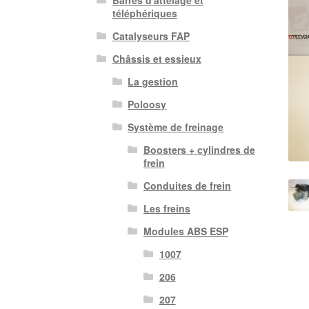
Barres d'attelage et
téléphériques
Catalyseurs FAP
Châssis et essieux
La gestion
Poloosy
Système de freinage
Boosters + cylindres de
frein
Conduites de frein
Les freins
Modules ABS ESP
1007
206
207