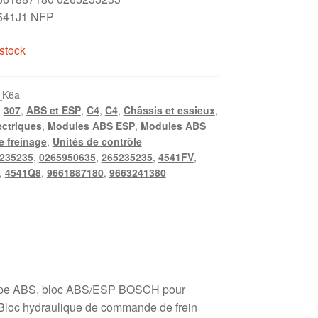
541J1 NFP
stock
_K6a
,
307
,
ABS et ESP
,
C4
,
C4
,
Châssis et essieux
,
ctriques
,
Modules ABS ESP
,
Modules ABS
 freinage
,
Unités de contrôle
235235
,
0265950635
,
265235235
,
4541FV
,
,
4541Q8
,
9661887180
,
9663241380
pe ABS, bloc ABS/ESP BOSCH pour
 Bloc hydraulique de commande de frein