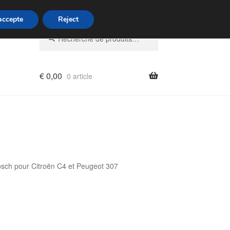
di de 9 h à 16 h
07 55 53 95 66
'accepte
Reject
Recherche
Recherche
pour :
€
0,00
0 article
ch pour Citroën C4 et Peugeot 307