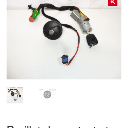
Livraison internationale
🔍
Mon compte
Paiements
Panier
Plainte
Politique de confidentialité
Procédure de Réclamation
Termes et conditions