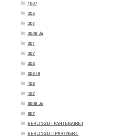
1007
206
207
3008 Je
301
307
308
308T9
406
407
5008 Je
607
BERLINGO I PARTENAIRE I
BERLINGO II PARTNER II