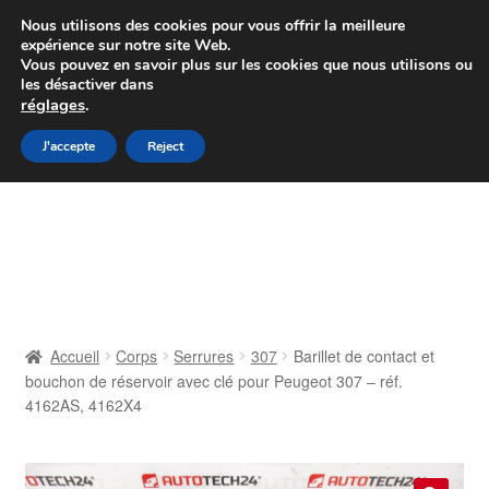
Colissimo livraison à partir de 7 EUR
Nous utilisons des cookies pour vous offrir la meilleure
expérience sur notre site Web.
Du lundi au vendredi de 9 h à 16 h
Vous pouvez en savoir plus sur les cookies que nous utilisons ou
les désactiver dans
07 55 53 95 66
réglages
.
Aller
Aller
J'accepte
Reject
Menu
à
au
la
contenu
Accueil
navigation
À propos de nous
Caisse
Accueil
Corps
Serrures
307
Barillet de contact et
bouchon de réservoir avec clé pour Peugeot 307 – réf.
Contact
4162AS, 4162X4
Livraison