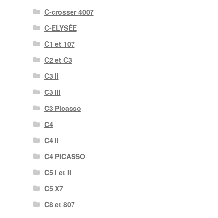
C-crosser 4007
C-ELYSÉE
C1 et 107
C2 et C3
C3 II
C3 III
C3 Picasso
C4
C4 II
C4 PICASSO
C5 I et II
C5 X7
C8 et 807