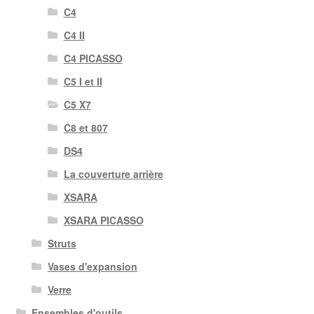
C4
C4 II
C4 PICASSO
C5 I et II
C5 X7
C8 et 807
DS4
La couverture arrière
XSARA
XSARA PICASSO
Struts
Vases d'expansion
Verre
Ensembles d'outils