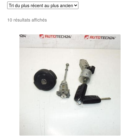
Livraison internationale
Trié
10 résultats affichés
Mon compte
du
plus
Paiements
récent
au
Panier
plus
ancien
Plainte
Politique de confidentialité
Procédure de Réclamation
Termes et conditions