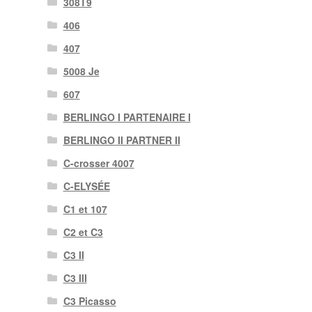
308T9
406
407
5008 Je
607
BERLINGO I PARTENAIRE I
BERLINGO II PARTNER II
C-crosser 4007
C-ELYSÉE
C1 et 107
C2 et C3
C3 II
C3 III
C3 Picasso