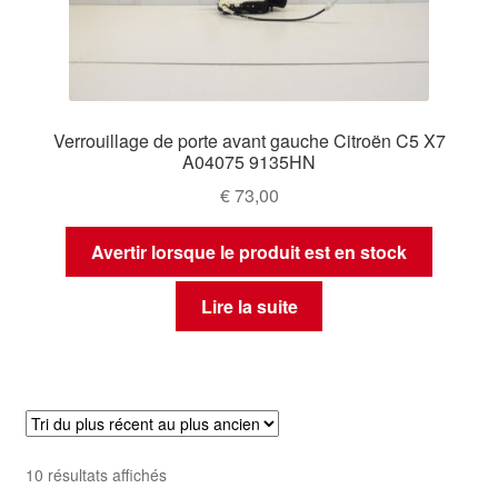
Verrouillage de porte avant gauche Citroën C5 X7
A04075 9135HN
€
73,00
Avertir lorsque le produit est en stock
Lire la suite
Trié
10 résultats affichés
du