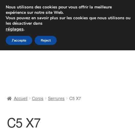
Colissimo livraison à partir de 7 EUR
Nous utilisons des cookies pour vous offrir la meilleure
expérience sur notre site Web.
Du lundi au vendredi de 9 h à 16 h
Vous pouvez en savoir plus sur les cookies que nous utilisons ou
les désactiver dans
07 55 53 95 66
réglages
.
Aller
Aller
J'accepte
Reject
Menu
à
au
la
contenu
Accueil
navigation
À propos de nous
Caisse
Accueil
Corps
Serrures
C5 X7
Contact
C5 X7
Livraison