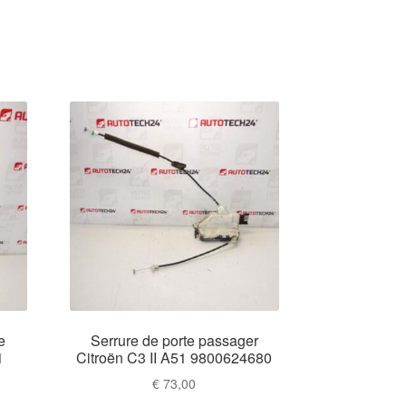
e
Serrure de porte passager
1
Citroën C3 II A51 9800624680
€
73,00