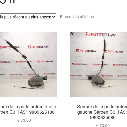
Trié
5 résultats affichés
du
plus
récent
au
plus
ancien
ure de la porte arrière droite
Serrure de la porte arrièr
troën C3 II A51 9800625180
gauche Citroën C3 II A5
9800625080
€
73,00
€
73,00