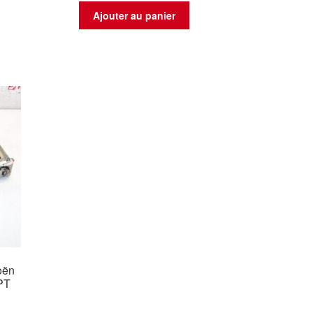
Ajouter au panier
oën
PT