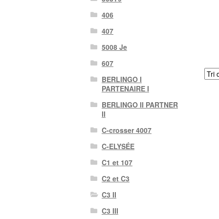
406
407
5008 Je
607
BERLINGO I
PARTENAIRE I
BERLINGO II PARTNER
II
C-crosser 4007
C-ELYSÉE
C1 et 107
C2 et C3
C3 II
C3 III