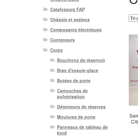
Catalyseurs FAP
Châssis et essieux
Composants électriques
Conteneurs
Corps
Bouchons de réservoir
Bras d'essuie-glace
Butées de porte
Cartouches de
pulvérisation
Détenteurs de réserves
Serr
Moulures de porte
Ci
Panneaux de tableau de
bord