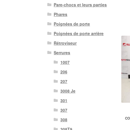
Pare-chocs et leurs parties
Phares
Poignées de porte
Poignées de porte arrière
Rétroviseur
Serrures
1007
206
207
3008 Je
301
307
co
308
308T9