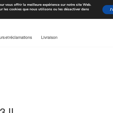
rtir de 7 EUR
Du lundi au vendre
ur vous offrir la meilleure expérience sur notre site Web.
r les cookies que nous utilisons ou les désactiver dans
J
rs et réclamations
Livraison
ivraison
Livraison internationale
Mon compte
Paiements
Panier
re de Réclamation
Termes et conditions
3 II