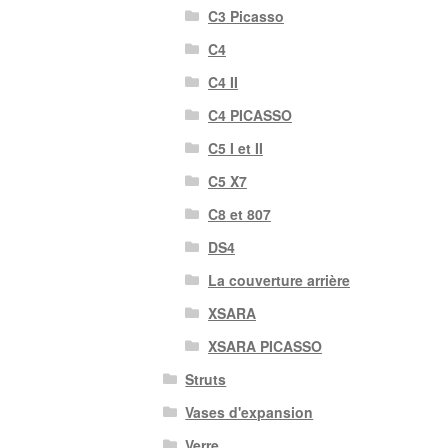
C3 Picasso
C4
C4 II
C4 PICASSO
C5 I et II
C5 X7
C8 et 807
DS4
La couverture arrière
XSARA
XSARA PICASSO
Struts
Vases d'expansion
Verre