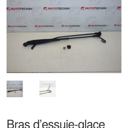
🔍
Livraison internationale
Mon compte
Paiements
Panier
Plainte
Politique de confidentialité
Procédure de Réclamation
Termes et conditions
Bras d’essuie-glace