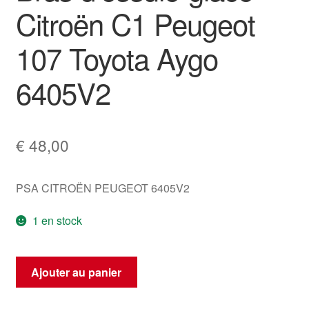
Citroën C1 Peugeot
107 Toyota Aygo
6405V2
€
48,00
PSA CITROËN PEUGEOT 6405V2
1 en stock
quantité
Ajouter au panier
de
Bras