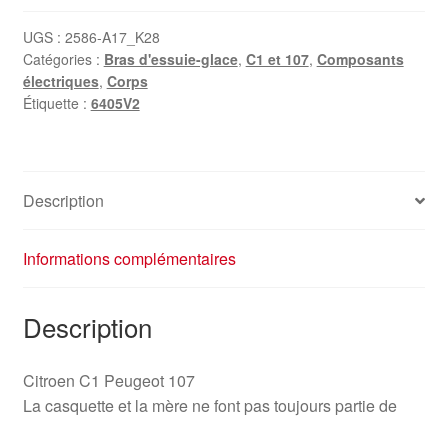
d'essuie-
glace
UGS :
2586-A17_K28
Catégories :
Bras d'essuie-glace
,
C1 et 107
,
Composants
Citroën
électriques
,
Corps
C1
Étiquette :
6405V2
Peugeot
107
Toyota
Aygo
Description
6405V2
Informations complémentaires
Description
Citroen C1 Peugeot 107
La casquette et la mère ne font pas toujours partie de