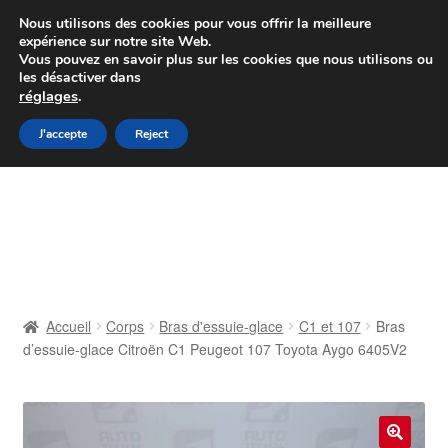
Colissimo livraison à partir de 7 EUR
Nous utilisons des cookies pour vous offrir la meilleure
expérience sur notre site Web.
Du lundi au vendredi de 9 h à 16 h
Vous pouvez en savoir plus sur les cookies que nous utilisons ou
les désactiver dans
07 55 53 95 66
réglages
.
Aller
Aller
J'accepte
Reject
Menu
à
au
la
contenu
Accueil
navigation
À propos de nous
Caisse
Accueil
Corps
Bras d'essuie-glace
C1 et 107
Bras
d’essuie-glace Citroën C1 Peugeot 107 Toyota Aygo 6405V2
Contact
Livraison