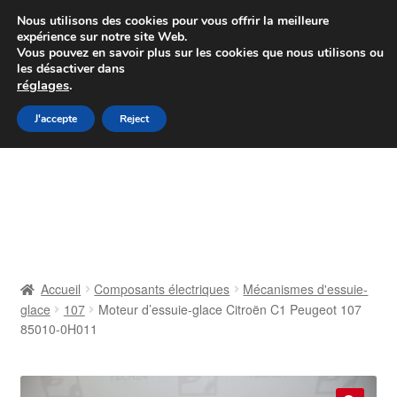
Colissimo livraison à partir de 7 EUR
Nous utilisons des cookies pour vous offrir la meilleure
expérience sur notre site Web.
Du lundi au vendredi de 9 h à 16 h
Vous pouvez en savoir plus sur les cookies que nous utilisons ou
les désactiver dans
07 55 53 95 66
réglages
.
Aller
Aller
J'accepte
Reject
Menu
à
au
la
contenu
Accueil
navigation
À propos de nous
Caisse
Accueil
Composants électriques
Mécanismes d'essuie-
glace
107
Moteur d’essuie-glace Citroën C1 Peugeot 107
Contact
85010-0H011
Livraison