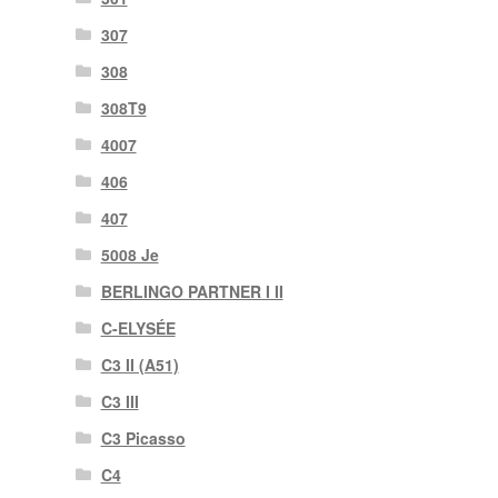
307
308
308T9
4007
406
407
5008 Je
BERLINGO PARTNER I II
C-ELYSÉE
C3 II (A51)
C3 III
C3 Picasso
C4