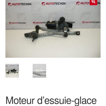
Livraison internationale
🔍
Mon compte
Paiements
Panier
Plainte
Politique de confidentialité
Procédure de Réclamation
Termes et conditions
Moteur d’essuie-glace