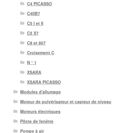
C4 PICASSO
C4IIB7
C5 I et II
C5 X7
C8 et 807
Croisement C
N ° 1
XSARA
XSARA PICASSO
Modules d'allumage
Moteur de pulvérisateur et capteur de niveau
Moteurs électriques
Pilote de fenêtre
Pompe à air