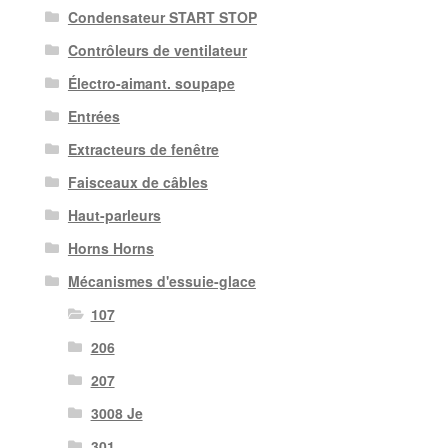
Condensateur START STOP
Contrôleurs de ventilateur
Électro-aimant. soupape
Entrées
Extracteurs de fenêtre
Faisceaux de câbles
Haut-parleurs
Horns Horns
Mécanismes d'essuie-glace
107
206
207
3008 Je
301