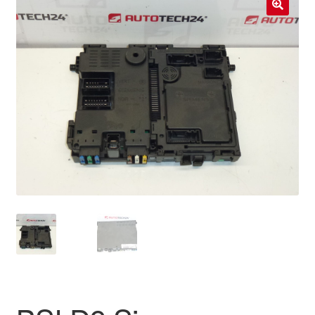
Livraison internationale
🔍
Mon compte
Paiements
Panier
Plainte
Politique de confidentialité
Procédure de Réclamation
Termes et conditions