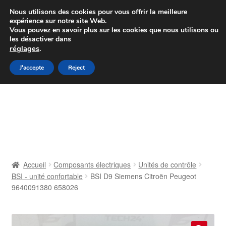
Colissimo livraison à partir de 7 EUR
Nous utilisons des cookies pour vous offrir la meilleure
expérience sur notre site Web.
Du lundi au vendredi de 9 h à 16 h
Vous pouvez en savoir plus sur les cookies que nous utilisons ou
les désactiver dans
07 55 53 95 66
réglages
.
Aller
Aller
J'accepte
Reject
Menu
à
au
la
contenu
Accueil
navigation
À propos de nous
Caisse
Accueil
Composants électriques
Unités de contrôle
BSI - unité confortable
BSI D9 Siemens Citroën Peugeot
Contact
9640091380 658026
Livraison