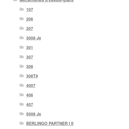
107
206
207
3008 Je
301
307
308
308T9
4007
406
407
5008 Je
BERLINGO PARTNER I II