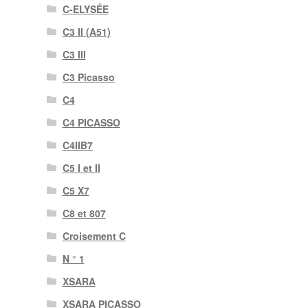
C-ELYSÉE
C3 II (A51)
C3 III
C3 Picasso
C4
C4 PICASSO
C4IIB7
C5 I et II
C5 X7
C8 et 807
Croisement C
N ° 1
XSARA
XSARA PICASSO