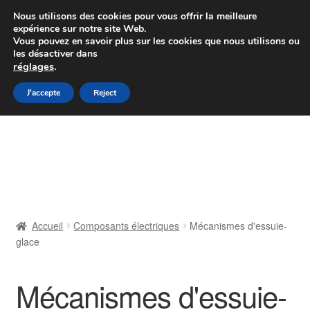
Colissimo livraison à partir de 7 EUR
Nous utilisons des cookies pour vous offrir la meilleure
expérience sur notre site Web.
Du lundi au vendredi de 9 h à 16 h
Vous pouvez en savoir plus sur les cookies que nous utilisons ou
les désactiver dans
07 55 53 95 66
réglages
.
Aller
Aller
J'accepte
Reject
Menu
à
au
la
contenu
Accueil
navigation
À propos de nous
Caisse
Accueil
Composants électriques
Mécanismes d'essuie-
glace
Contact
Livraison
Mécanismes d'essuie-