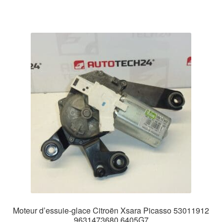
Moteur d’essuie-glace Citroën Xsara Picasso 53011912
9631473680 6405G7