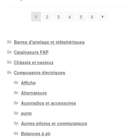
du
plus
1
2
3
4
5
6
récent
au
plus
ancien
Barres d'attelage et téléphériques
Catalyseurs FAP
Châssis et essieux
Composants électriques
Affiche
Alternateurs
Autoradios et accessoires
autre
Autres pilotes et commutateurs
Balances à air