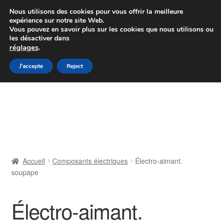
Colissimo livraison à partir de 7 EUR
Nous utilisons des cookies pour vous offrir la meilleure
expérience sur notre site Web.
Du lundi au vendredi de 9 h à 16 h
Vous pouvez en savoir plus sur les cookies que nous utilisons ou
les désactiver dans
07 55 53 95 66
réglages
.
Aller
Aller
J'accepte
Reject
Menu
à
au
la
contenu
Accueil
navigation
À propos de nous
Caisse
Accueil
Composants électriques
Électro-aimant.
soupape
Contact
Livraison
Électro-aimant.