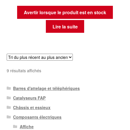
Avertir lorsque le produit est en stock
Lire la suite
Trié
9 résultats affichés
du
plus
Barres d'attelage et téléphériques
récent
au
Catalyseurs FAP
plus
Châssis et essieux
ancien
Composants électriques
Affiche