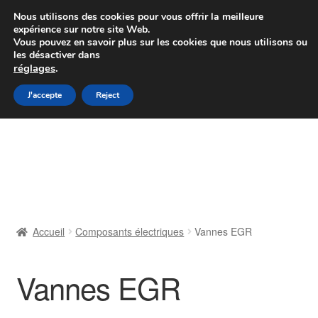
Colissimo livraison à partir de 7 EUR
Nous utilisons des cookies pour vous offrir la meilleure
expérience sur notre site Web.
Du lundi au vendredi de 9 h à 16 h
Vous pouvez en savoir plus sur les cookies que nous utilisons ou
les désactiver dans
07 55 53 95 66
réglages
.
Aller
Aller
J'accepte
Reject
Menu
à
au
la
contenu
Accueil
navigation
À propos de nous
Caisse
Accueil
Composants électriques
Vannes EGR
Contact
Vannes EGR
Livraison