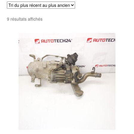
Livraison internationale
Trié
9 résultats affichés
Mon compte
du
plus
Paiements
récent
au
Panier
plus
ancien
Plainte
Politique de confidentialité
Procédure de Réclamation
Termes et conditions