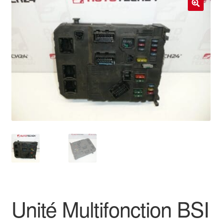
Livraison internationale
🔍
Mon compte
Paiements
Panier
Plainte
Politique de confidentialité
Procédure de Réclamation
Termes et conditions
Unité Multifonction BSI