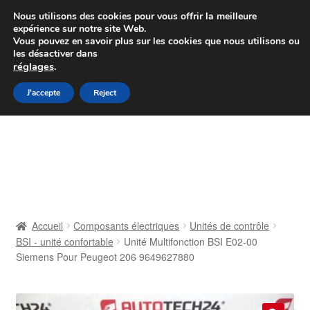
Colissimo livraison à partir de 7 EUR
Nous utilisons des cookies pour vous offrir la meilleure
expérience sur notre site Web.
Du lundi au vendredi de 9 h à 16 h
Vous pouvez en savoir plus sur les cookies que nous utilisons ou
les désactiver dans
07 55 53 95 66
réglages
.
Aller
Aller
J'accepte
Reject
Menu
à
au
la
contenu
Accueil
navigation
À propos de nous
Caisse
Accueil
Composants électriques
Unités de contrôle
BSI - unité confortable
Unité Multifonction BSI E02-00
Contact
Siemens Pour Peugeot 206 9649627880
Livraison