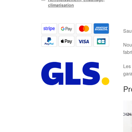
climatisation
Sauf
Nous
fabr
Les 
gara
Pr