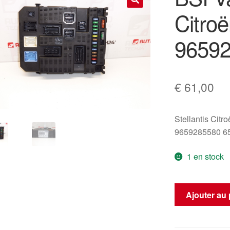
Citro
🔍
9659
€
61,00
Stellantis Citr
9659285580 6
1 en stock
quantité
Ajouter au 
de
BSI
Valeo