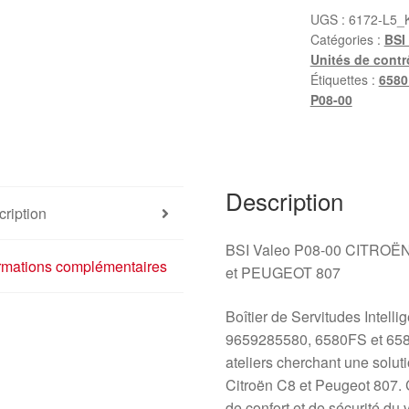
P08-
UGS :
6172-L5_
Catégories :
BSI 
00
Unités de contr
pour
Étiquettes :
6580
Citroën
P08-00
et
Peugeot
9659285580
6580FS
Description
ription
BSI Valeo P08-00 CITROË
ormations complémentaires
et PEUGEOT 807
Boîtier de Servitudes Intell
9659285580, 6580FS et 6580F
ateliers cherchant une solut
Citroën C8 et Peugeot 807. C
de confort et de sécurité du 