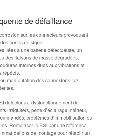
équente de défaillance
corrosion sur les connecteurs provoquant
 des pertes de signal.
es liées à une batterie défectueuse, un
t ou des liaisons de masse dégradées.
soudures internes dues aux vibrations et
s répétés.
 ou manipulation des connexions lors
dentes.
I défectueux: dysfonctionnement du
nts irréguliers, perte d’éclairage intérieur,
 commandés, problèmes d’immobilisation ou
ples. Remplacer le BSI par une référence
commandations de montage pour rétablir un