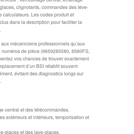
ie-glaces, clignotants, commandes des lève-
e calculateurs. Les codes produit et
lus dans la description pour faciliter la
.
n aux mécaniciens professionnels qu’aux
aux numéros de pièce (9659285580, 6580FS,
entez vos chances de trouver exactement
mplacement d’un BSI rétablit souvent
ément, évitant des diagnostics longs sur
.
ge central et des télécommandes.
s extérieurs et intérieurs, temporisation et
-glaces et des lave-glaces.