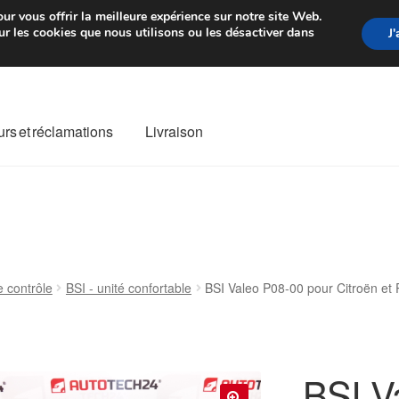
rtir de 7 EUR
Du lundi au vendre
ur vous offrir la meilleure expérience sur notre site Web.
r les cookies que nous utilisons ou les désactiver dans
J
rs et réclamations
Livraison
ivraison
Livraison internationale
Mon compte
Paiements
Panier
re de Réclamation
Termes et conditions
e contrôle
BSI - unité confortable
BSI Valeo P08-00 pour Citroën e
BSI V