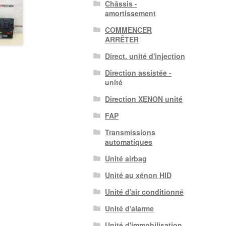
Châssis -
amortissement
COMMENCER
ARRÊTER
Direct. unité d'injection
Direction assistée -
unité
Direction XENON unité
FAP
Transmissions
automatiques
Unité airbag
Unité au xénon HID
Unité d'air conditionné
Unité d'alarme
Unité d'immobilisation