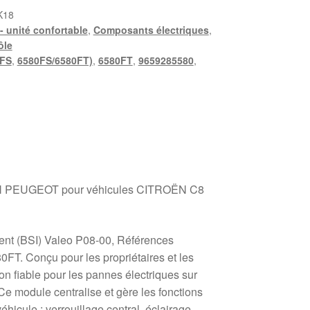
K18
- unité confortable
,
Composants électriques
,
ôle
FS
,
6580FS/6580FT)
,
6580FT
,
9659285580
,
N PEUGEOT pour véhicules CITROËN C8
igent (BSI) Valeo P08-00, Références
T. Conçu pour les propriétaires et les
ion fiable pour les pannes électriques sur
e module centralise et gère les fonctions
véhicule : verrouillage central, éclairage