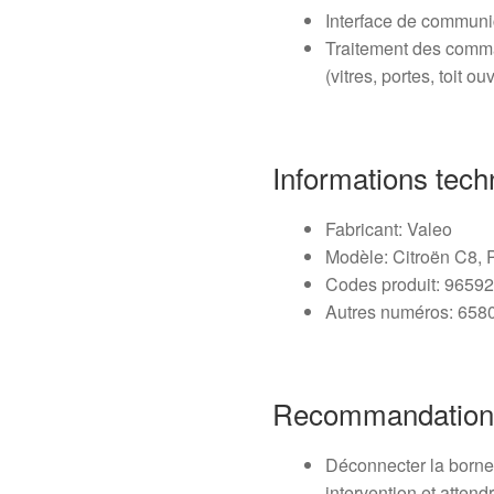
Interface de communic
Traitement des comma
(vitres, portes, toit 
Informations tech
Fabricant: Valeo
Modèle: Citroën C8,
Codes produit: 9659
Autres numéros: 65
Recommandation
Déconnecter la borne 
intervention et attend