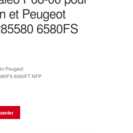
ën et Peugeot
285580 6580FS
oën Peugeot
580FS 6580FT NFP
panier