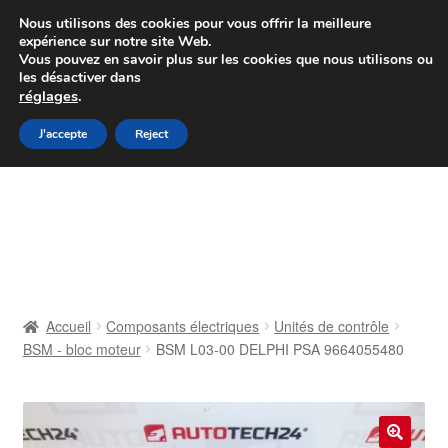
Colissimo livraison à partir de 7 EUR
Nous utilisons des cookies pour vous offrir la meilleure
expérience sur notre site Web.
Du lundi au vendredi de 9 h à 16 h
Vous pouvez en savoir plus sur les cookies que nous utilisons ou
les désactiver dans
07 55 53 95 66
réglages
.
Aller
Aller
J'accepte
Reject
Menu
à
au
la
contenu
Accueil
navigation
À propos de nous
Caisse
Accueil
Composants électriques
Unités de contrôle
BSM - bloc moteur
BSM L03-00 DELPHI PSA 9664055480
Contact
Livraison