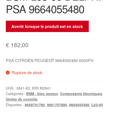
PSA 9664055480
Avertir lorsque le produit est en stock
€
182,00
PSA CITROËN PEUGEOT
9664055480
6500FH
Rupture de stock
UGS :
2841-K2_KR3 M2841
Catégories :
BSM - bloc moteur
,
Composants électriques
,
Unités de contrôle
Étiquettes :
9659741780
,
9661707880
,
9664055480
,
L03-00