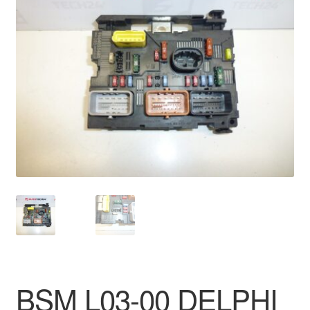
🔍
Livraison internationale
Mon compte
Paiements
Panier
Plainte
Politique de confidentialité
Procédure de Réclamation
Termes et conditions
BSM L03-00 DELPHI