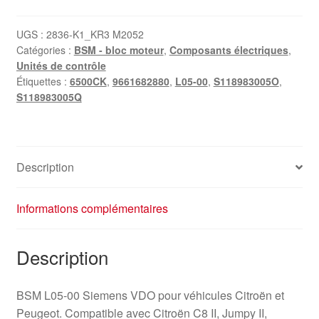
UGS :
2836-K1_KR3 M2052
Catégories :
BSM - bloc moteur
,
Composants électriques
,
Unités de contrôle
Étiquettes :
6500CK
,
9661682880
,
L05-00
,
S118983005O
,
S118983005Q
Description
Informations complémentaires
Description
BSM L05-00 Siemens VDO pour véhicules Citroën et
Peugeot. Compatible avec Citroën C8 II, Jumpy II,