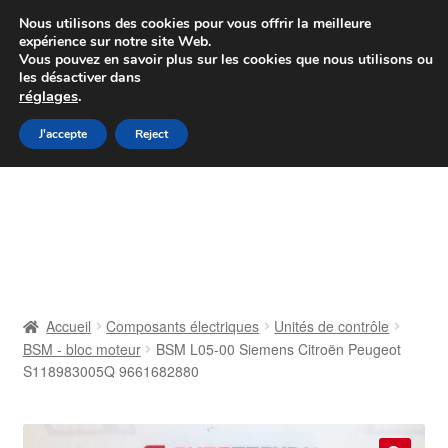
Colissimo livraison à partir de 7 EUR
Nous utilisons des cookies pour vous offrir la meilleure
expérience sur notre site Web.
Du lundi au vendredi de 9 h à 16 h
Vous pouvez en savoir plus sur les cookies que nous utilisons ou
les désactiver dans
07 55 53 95 66
réglages
.
Aller
Aller
J'accepte
Reject
Menu
à
au
la
contenu
Accueil
navigation
À propos de nous
Caisse
Accueil
Composants électriques
Unités de contrôle
BSM - bloc moteur
BSM L05-00 Siemens Citroën Peugeot
Contact
S118983005Q 9661682880
Livraison