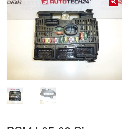
Livraison internationale
🔍
Mon compte
Paiements
Panier
Plainte
Politique de confidentialité
Procédure de Réclamation
Termes et conditions