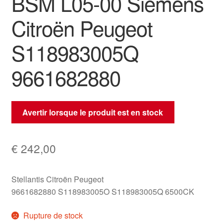
BSM L05-00 Siemens
Citroën Peugeot
S118983005Q
9661682880
Avertir lorsque le produit est en stock
€
242,00
Stellantis Citroën Peugeot
9661682880 S118983005O S118983005Q 6500CK
Rupture de stock