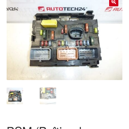
Livraison internationale
🔍
Mon compte
Paiements
Panier
Plainte
Politique de confidentialité
Procédure de Réclamation
Termes et conditions