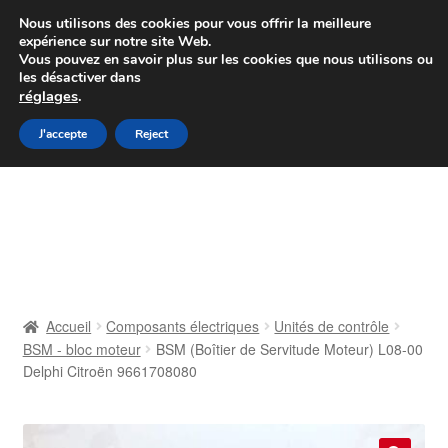
Colissimo livraison à partir de 7 EUR
Nous utilisons des cookies pour vous offrir la meilleure
expérience sur notre site Web.
Du lundi au vendredi de 9 h à 16 h
Vous pouvez en savoir plus sur les cookies que nous utilisons ou
les désactiver dans
07 55 53 95 66
réglages
.
Aller
Aller
J'accepte
Reject
Menu
à
au
la
contenu
Accueil
navigation
À propos de nous
Caisse
Accueil
Composants électriques
Unités de contrôle
BSM - bloc moteur
BSM (Boîtier de Servitude Moteur) L08-00
Contact
Delphi Citroën 9661708080
Livraison