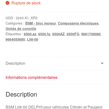
Rupture de stock
UGS :
2243-K1_KR3
Catégories :
BSM - bloc moteur
,
Composants électriques
,
Unités de contrôle
Étiquettes :
6500.az
,
6500.fg
,
6500AZ
,
6500FG
,
9661708080
,
9664055680
,
L08-00
Description
Informations complémentaires
Description
BSM L08-00 DELPHI pour véhicules Citroën et Peugeot