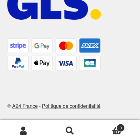
©
A24 France
-
Politique de confidentialité
0
Recherche
Recherche
pour :