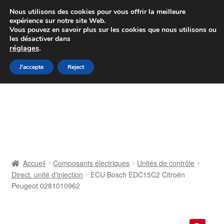
Colissimo livraison à partir de 7 EUR
Nous utilisons des cookies pour vous offrir la meilleure
expérience sur notre site Web.
Du lundi au vendredi de 9 h à 16 h
Vous pouvez en savoir plus sur les cookies que nous utilisons ou
les désactiver dans
07 55 53 95 66
réglages
.
Aller
Aller
J'accepte
Reject
Menu
à
au
la
contenu
Accueil
navigation
À propos de nous
Caisse
Accueil
Composants électriques
Unités de contrôle
Direct. unité d'injection
ECU Bosch EDC15C2 Citroën
Contact
Peugeot 0281010962
Livraison