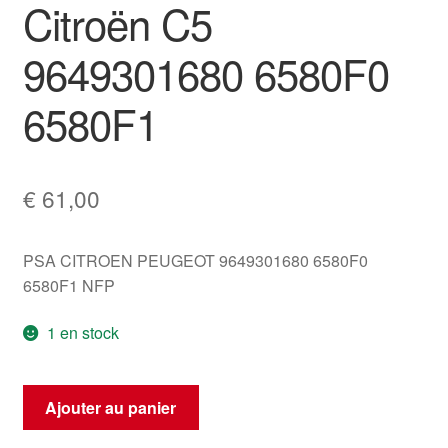
Citroën C5
9649301680 6580F0
6580F1
€
61,00
PSA CITROEN PEUGEOT 9649301680 6580F0
6580F1 NFP
1 en stock
quantité
Ajouter au panier
de
ECU