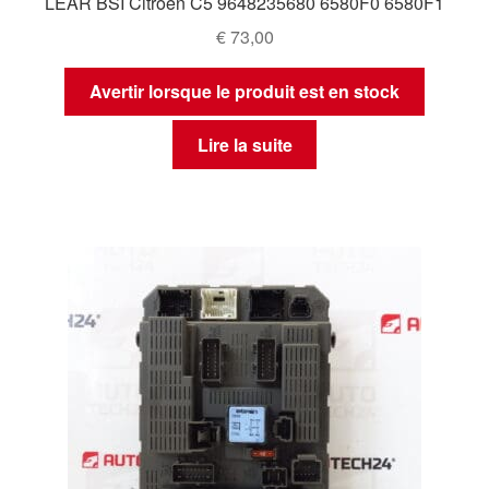
LEAR BSI Citroën C5 9648235680 6580F0 6580F1
€
73,00
Avertir lorsque le produit est en stock
Lire la suite