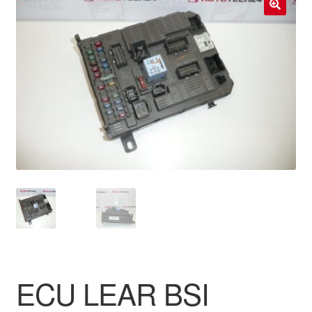
Livraison internationale
🔍
Mon compte
Paiements
Panier
Plainte
Politique de confidentialité
Procédure de Réclamation
Termes et conditions
ECU LEAR BSI