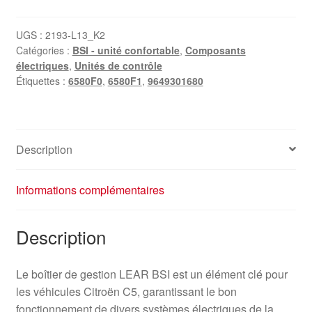
LEAR
BSI
UGS :
2193-L13_K2
Catégories :
BSI - unité confortable
,
Composants
Citroën
électriques
,
Unités de contrôle
C5
Étiquettes :
6580F0
,
6580F1
,
9649301680
9649301680
6580F0
6580F1
Description
Informations complémentaires
Description
Le boîtier de gestion LEAR BSI est un élément clé pour
les véhicules Citroën C5, garantissant le bon
fonctionnement de divers systèmes électriques de la