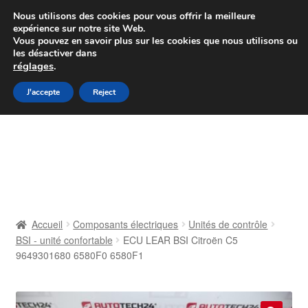
Colissimo livraison à partir de 7 EUR
Nous utilisons des cookies pour vous offrir la meilleure
expérience sur notre site Web.
Du lundi au vendredi de 9 h à 16 h
Vous pouvez en savoir plus sur les cookies que nous utilisons ou
les désactiver dans
07 55 53 95 66
réglages
.
Aller
Aller
J'accepte
Reject
Menu
à
au
la
contenu
Accueil
navigation
À propos de nous
Caisse
Accueil
Composants électriques
Unités de contrôle
BSI - unité confortable
ECU LEAR BSI Citroën C5
Contact
9649301680 6580F0 6580F1
Livraison