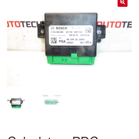
Livraison internationale
🔍
Mon compte
Paiements
Panier
Plainte
Politique de confidentialité
Procédure de Réclamation
Termes et conditions