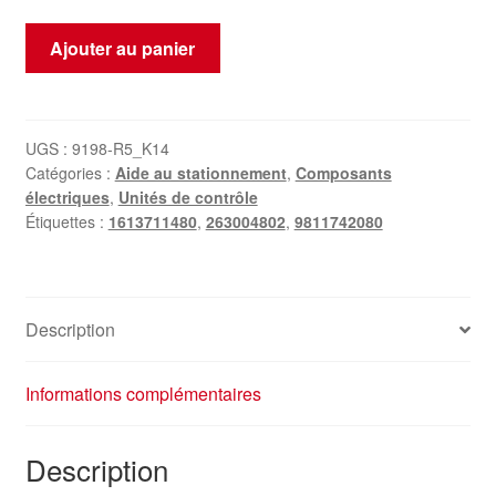
quantité
Ajouter au panier
de
Calculateur
PDC
Bosch
UGS :
9198-R5_K14
Catégories :
Aide au stationnement
,
Composants
Peugeot
électriques
,
Unités de contrôle
308
Étiquettes :
1613711480
,
263004802
,
9811742080
T9
0263004802
9811742080
1613711480
Description
Informations complémentaires
Description