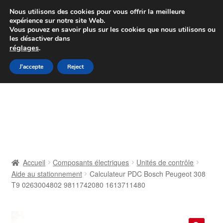
Colissimo livraison à partir de 7 EUR
Nous utilisons des cookies pour vous offrir la meilleure
expérience sur notre site Web.
Du lundi au vendredi de 9 h à 16 h
Vous pouvez en savoir plus sur les cookies que nous utilisons ou
les désactiver dans
07 55 53 95 66
réglages
.
Aller
Aller
J'accepte
Reject
Menu
à
au
la
contenu
Accueil
navigation
À propos de nous
Caisse
Accueil
Composants électriques
Unités de contrôle
Aide au stationnement
Calculateur PDC Bosch Peugeot 308
Contact
T9 0263004802 9811742080 1613711480
Livraison