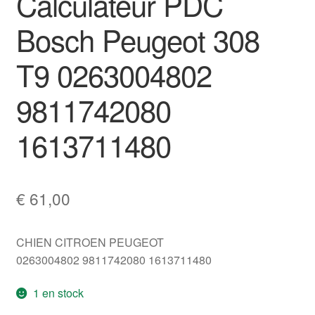
Calculateur PDC
Bosch Peugeot 308
T9 0263004802
9811742080
1613711480
€
61,00
CHIEN CITROEN PEUGEOT
0263004802 9811742080 1613711480
1 en stock