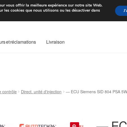
rtir de 7 EUR
Du lundi au vendre
ur vous offrir la meilleure expérience sur notre site Web.
r les cookies que nous utilisons ou les désactiver dans
J
rs et réclamations
Livraison
ivraison
Livraison internationale
Mon compte
Paiements
Panier
re de Réclamation
Termes et conditions
e contrôle
Direct. unité d'injection
— ECU Siemens SID 804 PSA 5
— EC