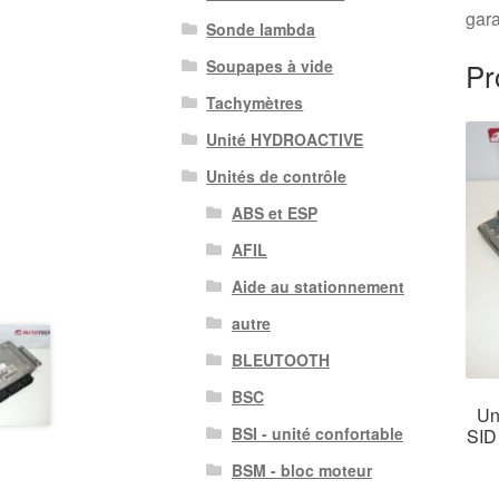
gara
Sonde lambda
Pr
Soupapes à vide
Tachymètres
Unité HYDROACTIVE
Unités de contrôle
ABS et ESP
AFIL
Aide au stationnement
autre
BLEUTOOTH
BSC
Un
BSI - unité confortable
SID
BSM - bloc moteur