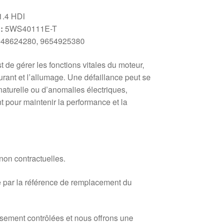
1.4 HDI
:
5WS40111E-T
48624280, 9654925380
t de gérer les fonctions vitales du moteur,
burant et l’allumage. Une défaillance peut se
naturelle ou d’anomalies électriques,
 pour maintenir la performance et la
 non contractuelles.
 par la référence de remplacement du
usement contrôlées et nous offrons une