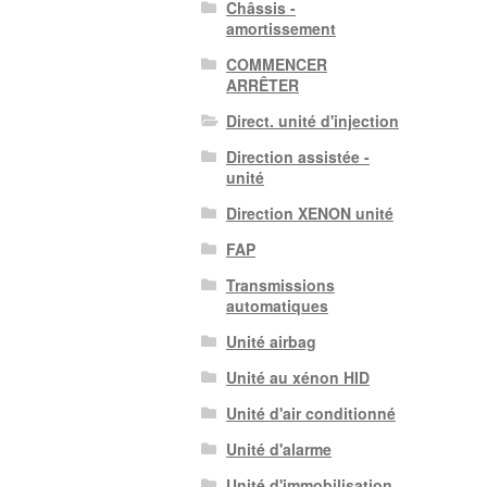
Châssis -
amortissement
COMMENCER
ARRÊTER
Direct. unité d'injection
Direction assistée -
unité
Direction XENON unité
FAP
Transmissions
automatiques
Unité airbag
Unité au xénon HID
Unité d'air conditionné
Unité d'alarme
Unité d'immobilisation