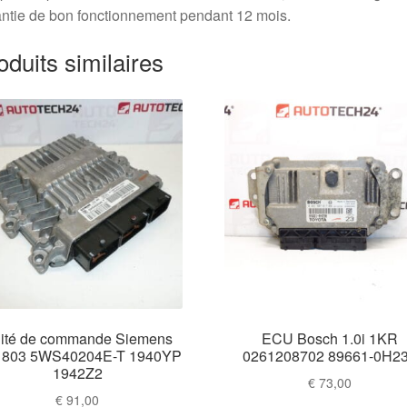
ntie de bon fonctionnement pendant 12 mois.
oduits similaires
ité de commande Siemens
ECU Bosch 1.0i 1KR
 803 5WS40204E-T 1940YP
0261208702 89661-0H2
1942Z2
€
73,00
€
91,00