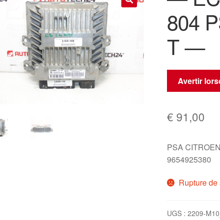
804 
🔍
T —
Avertir lor
€
91,00
PSA CITROEN
9654925380
Rupture de 
UGS :
2209-M10